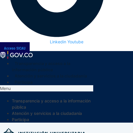
Linkedin
Youtube
Acceso SICAU
Transparencia y acceso a la
información pública
Atención y servicios a la ciudadanía
Participa
Menu
Transparencia y acceso a la información
pública
Atención y servicios a la ciudadanía
Participa