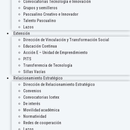
Convocatorias Tecnología e Innovación
Grupos y semilleros
Pascualino Creativo e Innovador
Talento Pascualino
Lazos
Extensión
Dirección de Vinculación y Transformación Social
Educación Continua
Acción E – Unidad de Emprendimiento
PITS
Transferencia de Tecnología
Sillas Vacías
Relacionamiento Estratégico
Dirección de Relacionamiento Estratégico
Convenios
Convocatorias Icetex
De interés
Movilidad académica
Normatividad
Redes de cooperación
Lazos