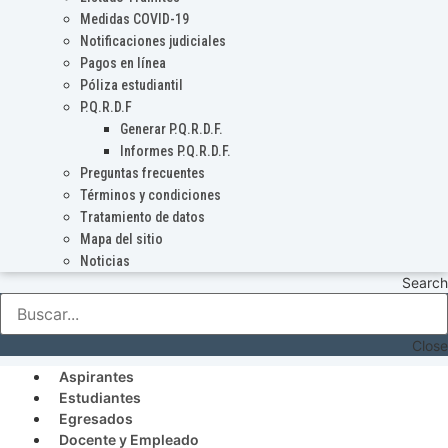
Medidas COVID-19
Notificaciones judiciales
Pagos en línea
Póliza estudiantil
P.Q.R.D.F
Generar P.Q.R.D.F.
Informes P.Q.R.D.F.
Preguntas frecuentes
Términos y condiciones
Tratamiento de datos
Mapa del sitio
Noticias
Search
Close
Aspirantes
Estudiantes
Egresados
Docente y Empleado