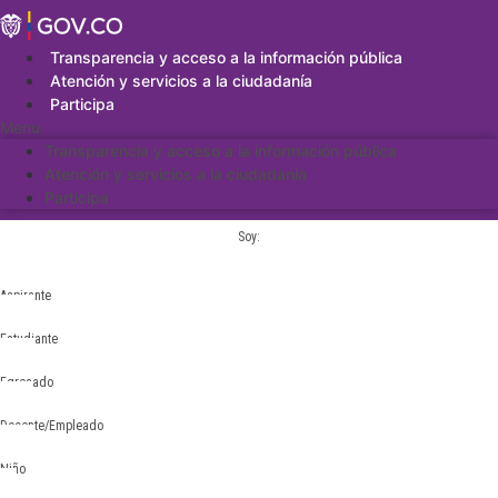
Saltar
al
contenido
Transparencia y acceso a la información pública
Atención y servicios a la ciudadanía
Participa
Menu
Transparencia y acceso a la información pública
Atención y servicios a la ciudadanía
Participa
Soy:
Aspirante
Estudiante
Egresado
Docente/Empleado
Niño