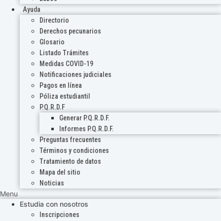
Ayuda
Directorio
Derechos pecunarios
Glosario
Listado Trámites
Medidas COVID-19
Notificaciones judiciales
Pagos en línea
Póliza estudiantil
P.Q.R.D.F
Generar P.Q.R.D.F.
Informes P.Q.R.D.F.
Preguntas frecuentes
Términos y condiciones
Tratamiento de datos
Mapa del sitio
Noticias
Menu
Estudia con nosotros
Inscripciones