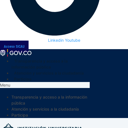
Linkedin
Youtube
Acceso SICAU
Transparencia y acceso a la
información pública
Atención y servicios a la ciudadanía
Participa
Menu
Transparencia y acceso a la información
pública
Atención y servicios a la ciudadanía
Participa