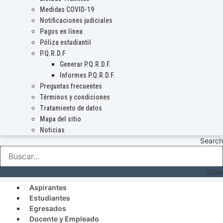
Medidas COVID-19
Notificaciones judiciales
Pagos en línea
Póliza estudiantil
P.Q.R.D.F
Generar P.Q.R.D.F.
Informes P.Q.R.D.F.
Preguntas frecuentes
Términos y condiciones
Tratamiento de datos
Mapa del sitio
Noticias
Search
Close
Aspirantes
Estudiantes
Egresados
Docente y Empleado