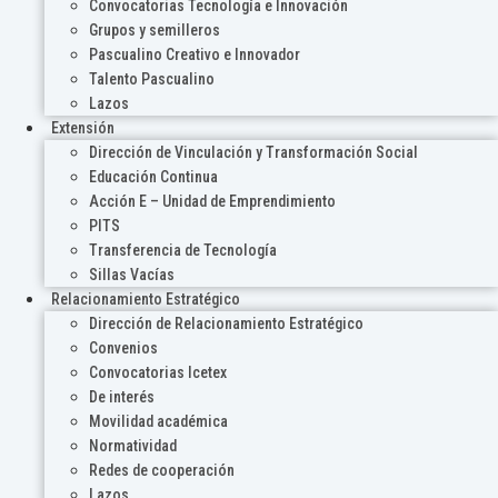
Convocatorias Tecnología e Innovación
Grupos y semilleros
Pascualino Creativo e Innovador
Talento Pascualino
Lazos
Extensión
Dirección de Vinculación y Transformación Social
Educación Continua
Acción E – Unidad de Emprendimiento
PITS
Transferencia de Tecnología
Sillas Vacías
Relacionamiento Estratégico
Dirección de Relacionamiento Estratégico
Convenios
Convocatorias Icetex
De interés
Movilidad académica
Normatividad
Redes de cooperación
Lazos