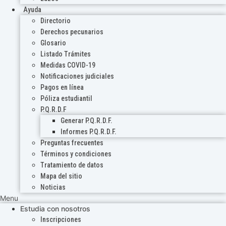
Ayuda
Directorio
Derechos pecunarios
Glosario
Listado Trámites
Medidas COVID-19
Notificaciones judiciales
Pagos en línea
Póliza estudiantil
P.Q.R.D.F
Generar P.Q.R.D.F.
Informes P.Q.R.D.F.
Preguntas frecuentes
Términos y condiciones
Tratamiento de datos
Mapa del sitio
Noticias
Menu
Estudia con nosotros
Inscripciones