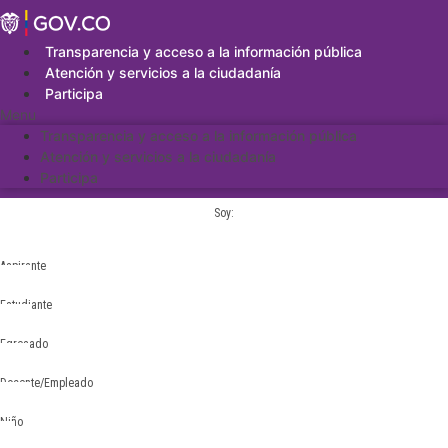
Saltar
al
contenido
Transparencia y acceso a la información pública
Atención y servicios a la ciudadanía
Participa
Menu
Transparencia y acceso a la información pública
Atención y servicios a la ciudadanía
Participa
Soy:
Aspirante
Estudiante
Egresado
Docente/Empleado
Niño