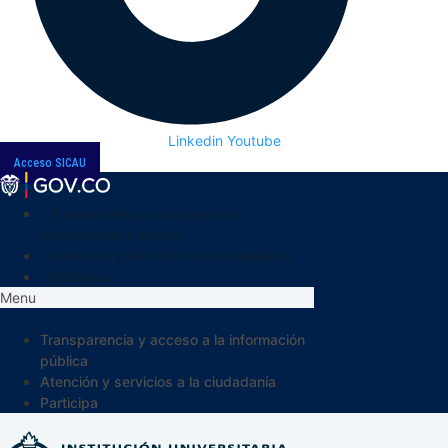
Linkedin
Youtube
Acceso SICAU
Transparencia y acceso a la
información pública
Atención y servicios a la ciudadanía
Participa
Menu
Transparencia y acceso a la información
pública
Atención y servicios a la ciudadanía
Participa