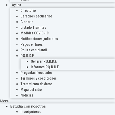
Ayuda
Directorio
Derechos pecunarios
Glosario
Listado Trámites
Medidas COVID-19
Notificaciones judiciales
Pagos en línea
Póliza estudiantil
P.Q.R.D.F
Generar P.Q.R.D.F.
Informes P.Q.R.D.F.
Preguntas frecuentes
Términos y condiciones
Tratamiento de datos
Mapa del sitio
Noticias
Menu
Estudia con nosotros
Inscripciones