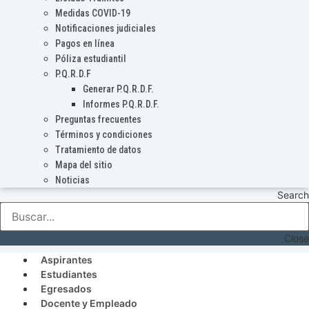
Medidas COVID-19
Notificaciones judiciales
Pagos en línea
Póliza estudiantil
P.Q.R.D.F
Generar P.Q.R.D.F.
Informes P.Q.R.D.F.
Preguntas frecuentes
Términos y condiciones
Tratamiento de datos
Mapa del sitio
Noticias
Search
Close
Aspirantes
Estudiantes
Egresados
Docente y Empleado