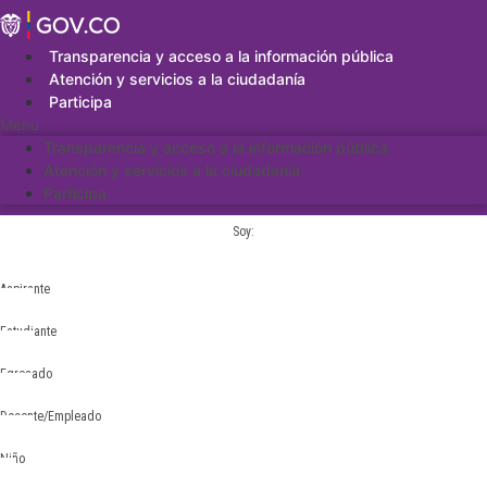
Saltar
al
contenido
Transparencia y acceso a la información pública
Atención y servicios a la ciudadanía
Participa
Menu
Transparencia y acceso a la información pública
Atención y servicios a la ciudadanía
Participa
Soy:
Aspirante
Estudiante
Egresado
Docente/Empleado
Niño