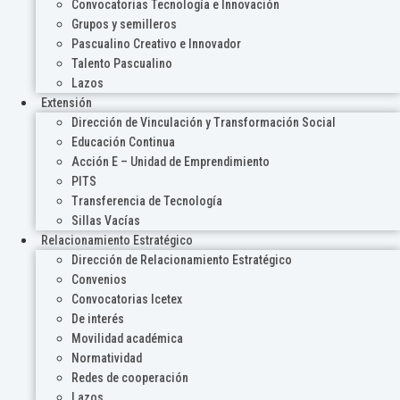
Convocatorias Tecnología e Innovación
Grupos y semilleros
Pascualino Creativo e Innovador
Talento Pascualino
Lazos
Extensión
Dirección de Vinculación y Transformación Social
Educación Continua
Acción E – Unidad de Emprendimiento
PITS
Transferencia de Tecnología
Sillas Vacías
Relacionamiento Estratégico
Dirección de Relacionamiento Estratégico
Convenios
Convocatorias Icetex
De interés
Movilidad académica
Normatividad
Redes de cooperación
Lazos