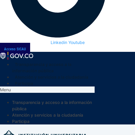
Linkedin
Youtube
Acceso SICAU
Transparencia y acceso a la
información pública
Atención y servicios a la ciudadanía
Participa
Menu
Transparencia y acceso a la información
pública
Atención y servicios a la ciudadanía
Participa