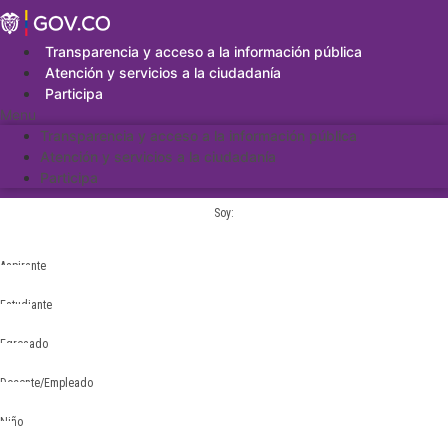
Saltar
al
contenido
Transparencia y acceso a la información pública
Atención y servicios a la ciudadanía
Participa
Menu
Transparencia y acceso a la información pública
Atención y servicios a la ciudadanía
Participa
Soy:
Aspirante
Estudiante
Egresado
Docente/Empleado
Niño