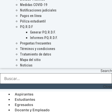
Medidas COVID-19
Notificaciones judiciales
Pagos en línea
Póliza estudiantil
P.Q.R.D.F
Generar P.Q.R.D.F.
Informes P.Q.R.D.F.
Preguntas frecuentes
Términos y condiciones
Tratamiento de datos
Mapa del sitio
Noticias
Search
Close
Aspirantes
Estudiantes
Egresados
Docente y Empleado