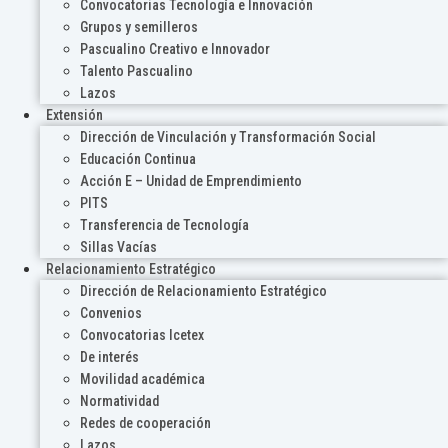
Convocatorias Tecnología e Innovación
Grupos y semilleros
Pascualino Creativo e Innovador
Talento Pascualino
Lazos
Extensión
Dirección de Vinculación y Transformación Social
Educación Continua
Acción E – Unidad de Emprendimiento
PITS
Transferencia de Tecnología
Sillas Vacías
Relacionamiento Estratégico
Dirección de Relacionamiento Estratégico
Convenios
Convocatorias Icetex
De interés
Movilidad académica
Normatividad
Redes de cooperación
Lazos