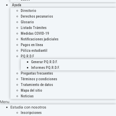
Ayuda
Directorio
Derechos pecunarios
Glosario
Listado Trámites
Medidas COVID-19
Notificaciones judiciales
Pagos en línea
Póliza estudiantil
P.Q.R.D.F
Generar P.Q.R.D.F.
Informes P.Q.R.D.F.
Preguntas frecuentes
Términos y condiciones
Tratamiento de datos
Mapa del sitio
Noticias
Menu
Estudia con nosotros
Inscripciones