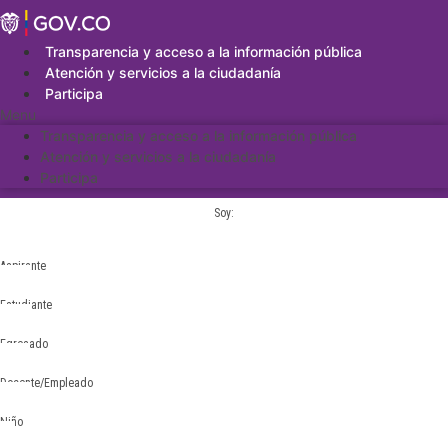
Saltar
al
contenido
Transparencia y acceso a la información pública
Atención y servicios a la ciudadanía
Participa
Menu
Transparencia y acceso a la información pública
Atención y servicios a la ciudadanía
Participa
Soy:
Aspirante
Estudiante
Egresado
Docente/Empleado
Niño