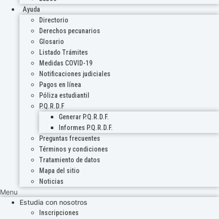
Ayuda
Directorio
Derechos pecunarios
Glosario
Listado Trámites
Medidas COVID-19
Notificaciones judiciales
Pagos en línea
Póliza estudiantil
P.Q.R.D.F
Generar P.Q.R.D.F.
Informes P.Q.R.D.F.
Preguntas frecuentes
Términos y condiciones
Tratamiento de datos
Mapa del sitio
Noticias
Menu
Estudia con nosotros
Inscripciones