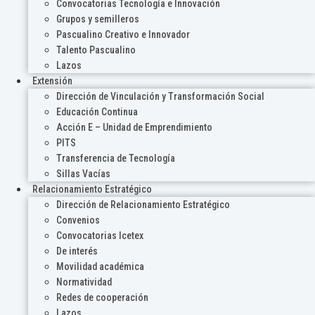
Convocatorias Tecnología e Innovación
Grupos y semilleros
Pascualino Creativo e Innovador
Talento Pascualino
Lazos
Extensión
Dirección de Vinculación y Transformación Social
Educación Continua
Acción E – Unidad de Emprendimiento
PITS
Transferencia de Tecnología
Sillas Vacías
Relacionamiento Estratégico
Dirección de Relacionamiento Estratégico
Convenios
Convocatorias Icetex
De interés
Movilidad académica
Normatividad
Redes de cooperación
Lazos