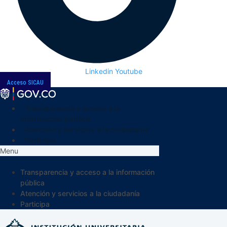
Linkedin
Youtube
Acceso SICAU
Transparencia y acceso a la
información pública
Atención y servicios a la ciudadanía
Participa
Menu
Transparencia y acceso a la información
pública
Atención y servicios a la ciudadanía
Participa