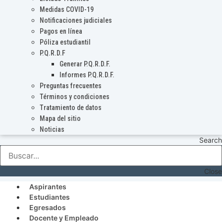
Medidas COVID-19
Notificaciones judiciales
Pagos en línea
Póliza estudiantil
P.Q.R.D.F
Generar P.Q.R.D.F.
Informes P.Q.R.D.F.
Preguntas frecuentes
Términos y condiciones
Tratamiento de datos
Mapa del sitio
Noticias
Search
Close
Aspirantes
Estudiantes
Egresados
Docente y Empleado