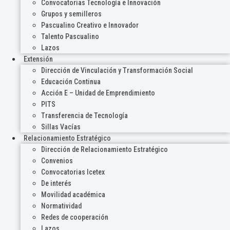
Convocatorias Tecnología e Innovación
Grupos y semilleros
Pascualino Creativo e Innovador
Talento Pascualino
Lazos
Extensión
Dirección de Vinculación y Transformación Social
Educación Continua
Acción E – Unidad de Emprendimiento
PITS
Transferencia de Tecnología
Sillas Vacías
Relacionamiento Estratégico
Dirección de Relacionamiento Estratégico
Convenios
Convocatorias Icetex
De interés
Movilidad académica
Normatividad
Redes de cooperación
Lazos