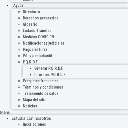
Ayuda
Directorio
Derechos pecunarios
Glosario
Listado Trámites
Medidas COVID-19
Notificaciones judiciales
Pagos en línea
Póliza estudiantil
P.Q.R.D.F
Generar P.Q.R.D.F.
Informes P.Q.R.D.F.
Preguntas frecuentes
Términos y condiciones
Tratamiento de datos
Mapa del sitio
Noticias
Menu
Estudia con nosotros
Inscripciones