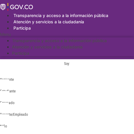
Saltar
al
contenido
Transparencia y acceso a la información pública
Atención y servicios a la ciudadanía
Participa
Menu
Transparencia y acceso a la información pública
Atención y servicios a la ciudadanía
Participa
Soy:
Aspirante
Estudiante
Egresado
Docente/Empleado
Niño