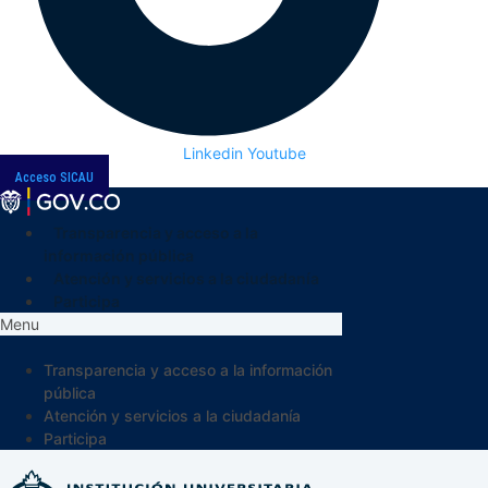
Linkedin
Youtube
Acceso SICAU
Transparencia y acceso a la
información pública
Atención y servicios a la ciudadanía
Participa
Menu
Transparencia y acceso a la información
pública
Atención y servicios a la ciudadanía
Participa