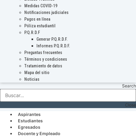
Medidas COVID-19
Notificaciones judiciales
Pagos en línea
Póliza estudiantil
P.Q.R.D.F
Generar P.Q.R.D.F.
Informes P.Q.R.D.F.
Preguntas frecuentes
Términos y condiciones
Tratamiento de datos
Mapa del sitio
Noticias
Search
Close
Aspirantes
Estudiantes
Egresados
Docente y Empleado