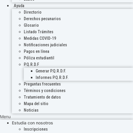
Ayuda
Directorio
Derechos pecunarios
Glosario
Listado Trámites
Medidas COVID-19
Notificaciones judiciales
Pagos en línea
Póliza estudiantil
P.Q.R.D.F
Generar P.Q.R.D.F.
Informes P.Q.R.D.F.
Preguntas frecuentes
Términos y condiciones
Tratamiento de datos
Mapa del sitio
Noticias
Menu
Estudia con nosotros
Inscripciones