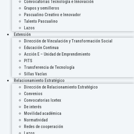
Convocatorias Tecnología e Innovación
Grupos y semilleros
Pascualino Creativo e Innovador
Talento Pascualino
Lazos
Extensión
Dirección de Vinculación y Transformación Social
Educación Continua
Acción E – Unidad de Emprendimiento
PITS
Transferencia de Tecnología
Sillas Vacías
Relacionamiento Estratégico
Dirección de Relacionamiento Estratégico
Convenios
Convocatorias Icetex
De interés
Movilidad académica
Normatividad
Redes de cooperación
Lazos