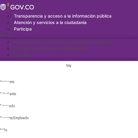
Saltar
al
contenido
Transparencia y acceso a la información pública
Atención y servicios a la ciudadanía
Participa
Menu
Transparencia y acceso a la información pública
Atención y servicios a la ciudadanía
Participa
Soy:
Aspirante
Estudiante
Egresado
Docente/Empleado
Niño