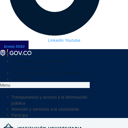
Linkedin
Youtube
Acceso SICAU
Transparencia y acceso a la
información pública
Atención y servicios a la ciudadanía
Participa
Menu
Transparencia y acceso a la información
pública
Atención y servicios a la ciudadanía
Participa