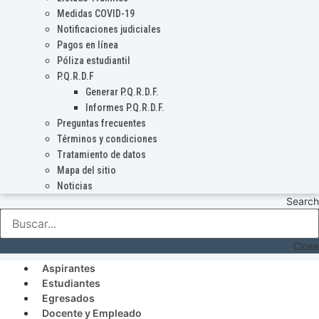
Medidas COVID-19
Notificaciones judiciales
Pagos en línea
Póliza estudiantil
P.Q.R.D.F
Generar P.Q.R.D.F.
Informes P.Q.R.D.F.
Preguntas frecuentes
Términos y condiciones
Tratamiento de datos
Mapa del sitio
Noticias
Search
Close
Aspirantes
Estudiantes
Egresados
Docente y Empleado