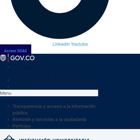
Linkedin
Youtube
Acceso SICAU
Transparencia y acceso a la
información pública
Atención y servicios a la ciudadanía
Participa
Menu
Transparencia y acceso a la información
pública
Atención y servicios a la ciudadanía
Participa