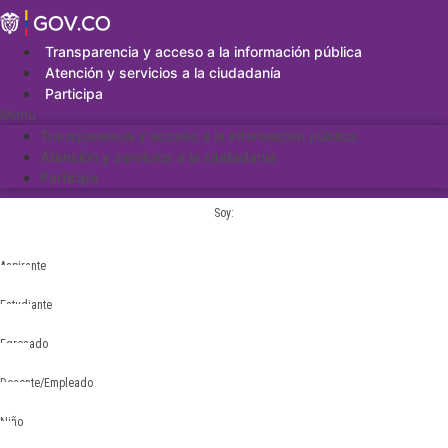
Saltar
al
contenido
Transparencia y acceso a la información pública
Atención y servicios a la ciudadanía
Participa
Menu
Transparencia y acceso a la información pública
Atención y servicios a la ciudadanía
Participa
Soy:
Aspirante
Estudiante
Egresado
Docente/Empleado
Niño