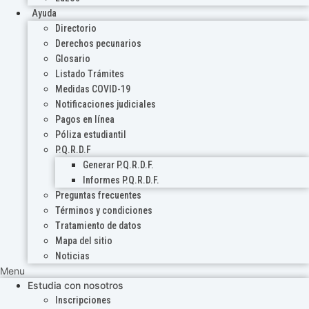
Ayuda
Directorio
Derechos pecunarios
Glosario
Listado Trámites
Medidas COVID-19
Notificaciones judiciales
Pagos en línea
Póliza estudiantil
P.Q.R.D.F
Generar P.Q.R.D.F.
Informes P.Q.R.D.F.
Preguntas frecuentes
Términos y condiciones
Tratamiento de datos
Mapa del sitio
Noticias
Menu
Estudia con nosotros
Inscripciones