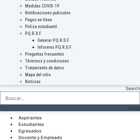
Medidas COVID-19
Notificaciones judiciales
Pagos en línea
Póliza estudiantil
P.Q.R.D.F
Generar P.Q.R.D.F.
Informes P.Q.R.D.F.
Preguntas frecuentes
Términos y condiciones
Tratamiento de datos
Mapa del sitio
Noticias
Search
Close
Aspirantes
Estudiantes
Egresados
Docente y Empleado