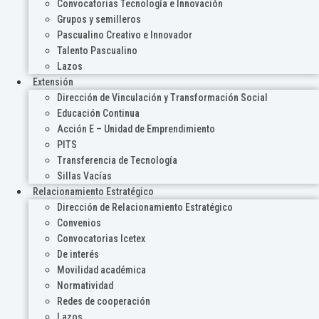
Convocatorias Tecnología e Innovación
Grupos y semilleros
Pascualino Creativo e Innovador
Talento Pascualino
Lazos
Extensión
Dirección de Vinculación y Transformación Social
Educación Continua
Acción E – Unidad de Emprendimiento
PITS
Transferencia de Tecnología
Sillas Vacías
Relacionamiento Estratégico
Dirección de Relacionamiento Estratégico
Convenios
Convocatorias Icetex
De interés
Movilidad académica
Normatividad
Redes de cooperación
Lazos