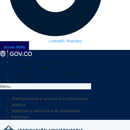
Linkedin
Youtube
Acceso SICAU
Transparencia y acceso a la
información pública
Atención y servicios a la ciudadanía
Participa
Menu
Transparencia y acceso a la información
pública
Atención y servicios a la ciudadanía
Participa