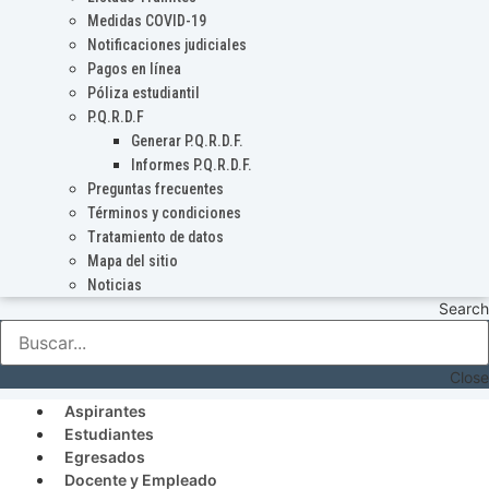
Medidas COVID-19
Notificaciones judiciales
Pagos en línea
Póliza estudiantil
P.Q.R.D.F
Generar P.Q.R.D.F.
Informes P.Q.R.D.F.
Preguntas frecuentes
Términos y condiciones
Tratamiento de datos
Mapa del sitio
Noticias
Search
Close
Aspirantes
Estudiantes
Egresados
Docente y Empleado