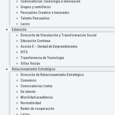
Convocatorias Tecnología e Innovación
Grupos y semilleros
Pascualino Creativo e Innovador
Talento Pascualino
Lazos
Extensión
Dirección de Vinculación y Transformación Social
Educación Continua
Acción E – Unidad de Emprendimiento
PITS
Transferencia de Tecnología
Sillas Vacías
Relacionamiento Estratégico
Dirección de Relacionamiento Estratégico
Convenios
Convocatorias Icetex
De interés
Movilidad académica
Normatividad
Redes de cooperación
Lazos