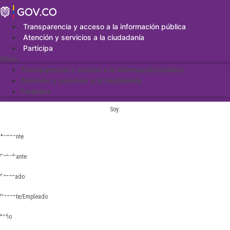
Saltar
al
contenido
Transparencia y acceso a la información pública
Atención y servicios a la ciudadanía
Participa
Menu
Transparencia y acceso a la información pública
Atención y servicios a la ciudadanía
Participa
Soy:
Aspirante
Estudiante
Egresado
Docente/Empleado
Niño