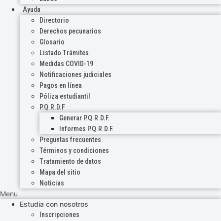
Ayuda
Directorio
Derechos pecunarios
Glosario
Listado Trámites
Medidas COVID-19
Notificaciones judiciales
Pagos en línea
Póliza estudiantil
P.Q.R.D.F
Generar P.Q.R.D.F.
Informes P.Q.R.D.F.
Preguntas frecuentes
Términos y condiciones
Tratamiento de datos
Mapa del sitio
Noticias
Menu
Estudia con nosotros
Inscripciones