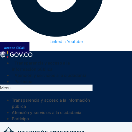
Linkedin
Youtube
Acceso SICAU
Transparencia y acceso a la
información pública
Atención y servicios a la ciudadanía
Participa
Menu
Transparencia y acceso a la información
pública
Atención y servicios a la ciudadanía
Participa