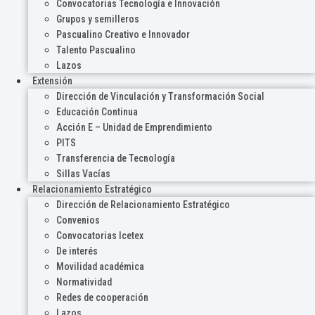
Convocatorias Tecnología e Innovación
Grupos y semilleros
Pascualino Creativo e Innovador
Talento Pascualino
Lazos
Extensión
Dirección de Vinculación y Transformación Social
Educación Continua
Acción E – Unidad de Emprendimiento
PITS
Transferencia de Tecnología
Sillas Vacías
Relacionamiento Estratégico
Dirección de Relacionamiento Estratégico
Convenios
Convocatorias Icetex
De interés
Movilidad académica
Normatividad
Redes de cooperación
Lazos