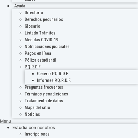
Ayuda
Directorio
Derechos pecunarios
Glosario
Listado Trámites
Medidas COVID-19
Notificaciones judiciales
Pagos en línea
Póliza estudiantil
P.Q.R.D.F
Generar P.Q.R.D.F.
Informes P.Q.R.D.F.
Preguntas frecuentes
Términos y condiciones
Tratamiento de datos
Mapa del sitio
Noticias
Menu
Estudia con nosotros
Inscripciones