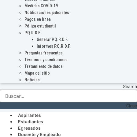
Medidas COVID-19
Notificaciones judiciales
Pagos en línea
Póliza estudiantil
P.Q.R.D.F
Generar P.Q.R.D.F.
Informes P.Q.R.D.F.
Preguntas frecuentes
Términos y condiciones
Tratamiento de datos
Mapa del sitio
Noticias
Search
Close
Aspirantes
Estudiantes
Egresados
Docente y Empleado