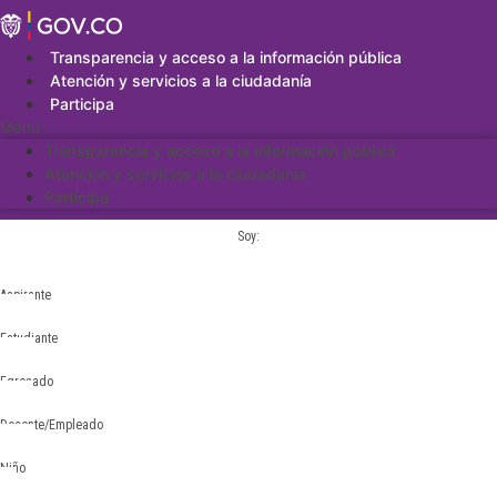
Saltar
al
contenido
Transparencia y acceso a la información pública
Atención y servicios a la ciudadanía
Participa
Menu
Transparencia y acceso a la información pública
Atención y servicios a la ciudadanía
Participa
Soy:
Aspirante
Estudiante
Egresado
Docente/Empleado
Niño