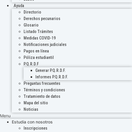
Ayuda
Directorio
Derechos pecunarios
Glosario
Listado Trámites
Medidas COVID-19
Notificaciones judiciales
Pagos en línea
Póliza estudiantil
P.Q.R.D.F
Generar P.Q.R.D.F.
Informes P.Q.R.D.F.
Preguntas frecuentes
Términos y condiciones
Tratamiento de datos
Mapa del sitio
Noticias
Menu
Estudia con nosotros
Inscripciones