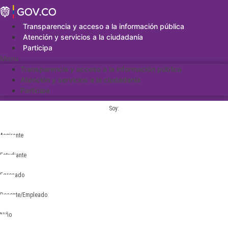
Saltar
al
contenido
Transparencia y acceso a la información pública
Atención y servicios a la ciudadanía
Participa
Menu
Transparencia y acceso a la información pública
Atención y servicios a la ciudadanía
Participa
Soy:
Aspirante
Estudiante
Egresado
Docente/Empleado
Niño