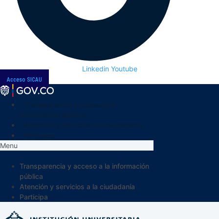
Linkedin
Youtube
Acceso SICAU
Transparencia y acceso a la
información pública
Atención y servicios a la ciudadanía
Participa
Menu
Transparencia y acceso a la información
pública
Atención y servicios a la ciudadanía
Participa