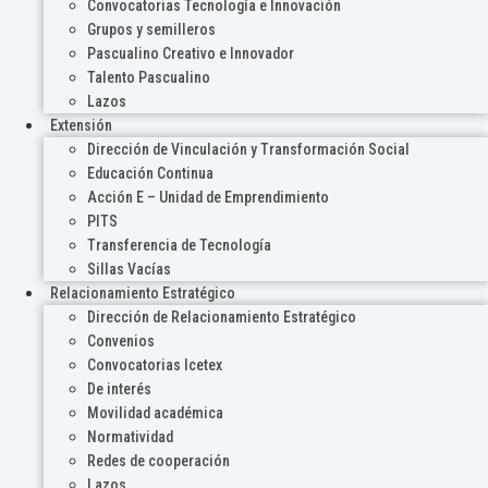
Convocatorias Tecnología e Innovación
Grupos y semilleros
Pascualino Creativo e Innovador
Talento Pascualino
Lazos
Extensión
Dirección de Vinculación y Transformación Social
Educación Continua
Acción E – Unidad de Emprendimiento
PITS
Transferencia de Tecnología
Sillas Vacías
Relacionamiento Estratégico
Dirección de Relacionamiento Estratégico
Convenios
Convocatorias Icetex
De interés
Movilidad académica
Normatividad
Redes de cooperación
Lazos