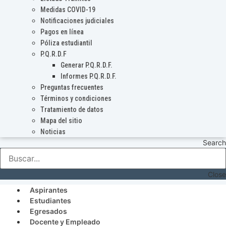
Medidas COVID-19
Notificaciones judiciales
Pagos en línea
Póliza estudiantil
P.Q.R.D.F
Generar P.Q.R.D.F.
Informes P.Q.R.D.F.
Preguntas frecuentes
Términos y condiciones
Tratamiento de datos
Mapa del sitio
Noticias
Search
Close
Aspirantes
Estudiantes
Egresados
Docente y Empleado