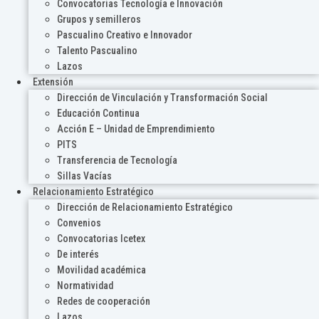
Convocatorias Tecnología e Innovación
Grupos y semilleros
Pascualino Creativo e Innovador
Talento Pascualino
Lazos
Extensión
Dirección de Vinculación y Transformación Social
Educación Continua
Acción E – Unidad de Emprendimiento
PITS
Transferencia de Tecnología
Sillas Vacías
Relacionamiento Estratégico
Dirección de Relacionamiento Estratégico
Convenios
Convocatorias Icetex
De interés
Movilidad académica
Normatividad
Redes de cooperación
Lazos