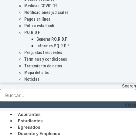
Medidas COVID-19
Notificaciones judiciales
Pagos en línea
Póliza estudiantil
P.Q.R.D.F
Generar P.Q.R.D.F.
Informes P.Q.R.D.F.
Preguntas frecuentes
Términos y condiciones
Tratamiento de datos
Mapa del sitio
Noticias
Search
Close
Aspirantes
Estudiantes
Egresados
Docente y Empleado