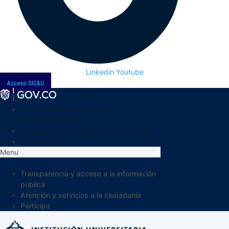
Linkedin
Youtube
Acceso SICAU
Transparencia y acceso a la
información pública
Atención y servicios a la ciudadanía
Participa
Menu
Transparencia y acceso a la información
pública
Atención y servicios a la ciudadanía
Participa