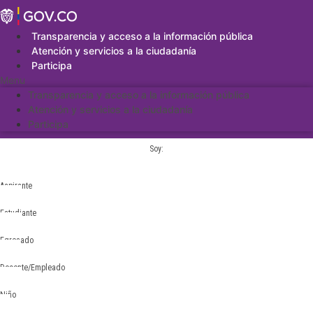
Saltar
al
contenido
Transparencia y acceso a la información pública
Atención y servicios a la ciudadanía
Participa
Menu
Transparencia y acceso a la información pública
Atención y servicios a la ciudadanía
Participa
Soy:
Aspirante
Estudiante
Egresado
Docente/Empleado
Niño