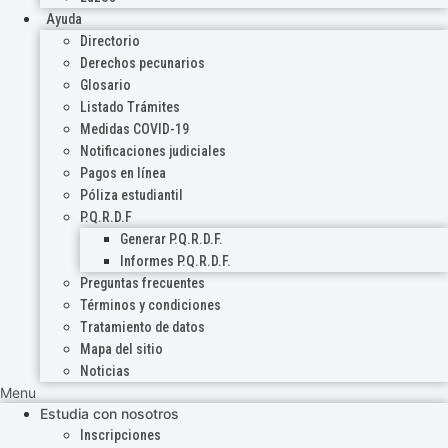
Ayuda
Directorio
Derechos pecunarios
Glosario
Listado Trámites
Medidas COVID-19
Notificaciones judiciales
Pagos en línea
Póliza estudiantil
P.Q.R.D.F
Generar P.Q.R.D.F.
Informes P.Q.R.D.F.
Preguntas frecuentes
Términos y condiciones
Tratamiento de datos
Mapa del sitio
Noticias
Menu
Estudia con nosotros
Inscripciones