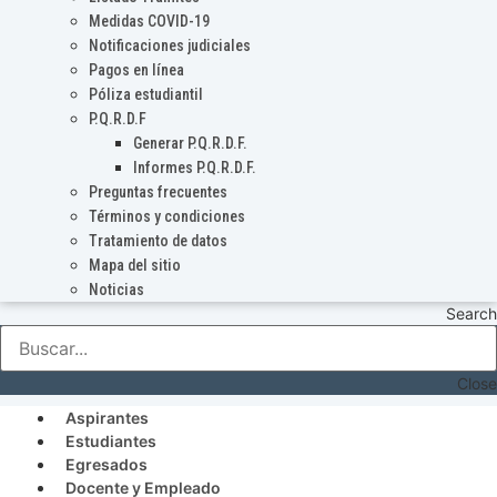
Medidas COVID-19
Notificaciones judiciales
Pagos en línea
Póliza estudiantil
P.Q.R.D.F
Generar P.Q.R.D.F.
Informes P.Q.R.D.F.
Preguntas frecuentes
Términos y condiciones
Tratamiento de datos
Mapa del sitio
Noticias
Search
Close
Aspirantes
Estudiantes
Egresados
Docente y Empleado