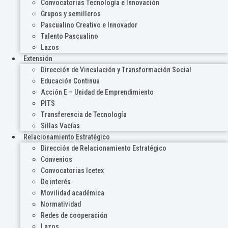
Convocatorias Tecnología e Innovación
Grupos y semilleros
Pascualino Creativo e Innovador
Talento Pascualino
Lazos
Extensión
Dirección de Vinculación y Transformación Social
Educación Continua
Acción E – Unidad de Emprendimiento
PITS
Transferencia de Tecnología
Sillas Vacías
Relacionamiento Estratégico
Dirección de Relacionamiento Estratégico
Convenios
Convocatorias Icetex
De interés
Movilidad académica
Normatividad
Redes de cooperación
Lazos