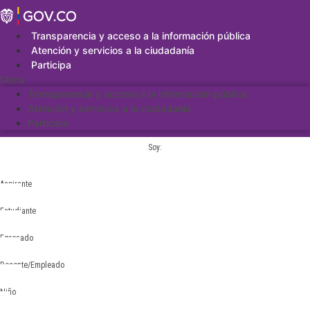
Saltar
al
contenido
Transparencia y acceso a la información pública
Atención y servicios a la ciudadanía
Participa
Menu
Transparencia y acceso a la información pública
Atención y servicios a la ciudadanía
Participa
Soy:
Aspirante
Estudiante
Egresado
Docente/Empleado
Niño