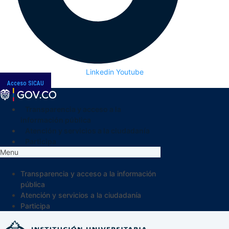
Linkedin
Youtube
Acceso SICAU
Transparencia y acceso a la
información pública
Atención y servicios a la ciudadanía
Participa
Menu
Transparencia y acceso a la información
pública
Atención y servicios a la ciudadanía
Participa