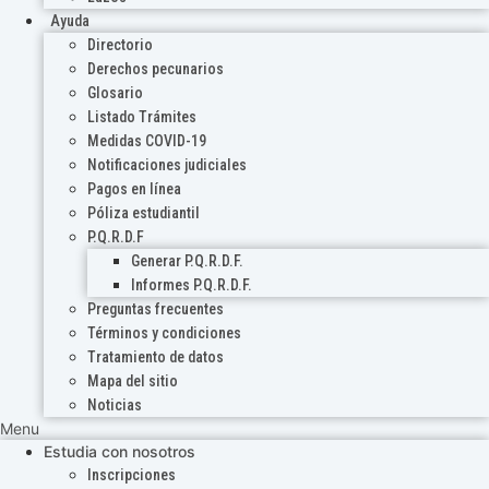
Ayuda
Directorio
Derechos pecunarios
Glosario
Listado Trámites
Medidas COVID-19
Notificaciones judiciales
Pagos en línea
Póliza estudiantil
P.Q.R.D.F
Generar P.Q.R.D.F.
Informes P.Q.R.D.F.
Preguntas frecuentes
Términos y condiciones
Tratamiento de datos
Mapa del sitio
Noticias
Menu
Estudia con nosotros
Inscripciones