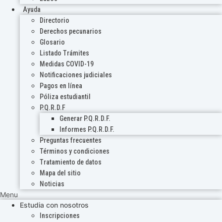
Ayuda
Directorio
Derechos pecunarios
Glosario
Listado Trámites
Medidas COVID-19
Notificaciones judiciales
Pagos en línea
Póliza estudiantil
P.Q.R.D.F
Generar P.Q.R.D.F.
Informes P.Q.R.D.F.
Preguntas frecuentes
Términos y condiciones
Tratamiento de datos
Mapa del sitio
Noticias
Menu
Estudia con nosotros
Inscripciones