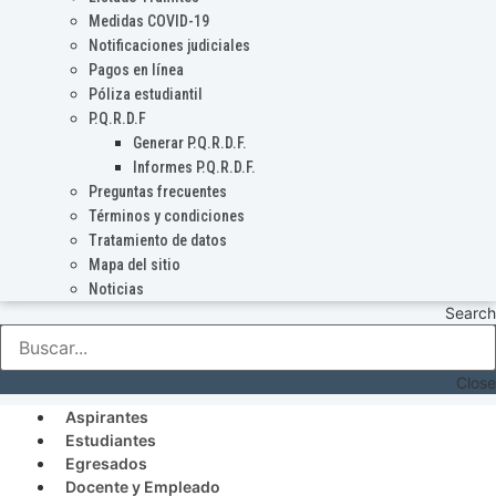
Medidas COVID-19
Notificaciones judiciales
Pagos en línea
Póliza estudiantil
P.Q.R.D.F
Generar P.Q.R.D.F.
Informes P.Q.R.D.F.
Preguntas frecuentes
Términos y condiciones
Tratamiento de datos
Mapa del sitio
Noticias
Search
Close
Aspirantes
Estudiantes
Egresados
Docente y Empleado