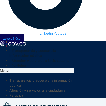
Linkedin
Youtube
Acceso SICAU
Transparencia y acceso a la
información pública
Atención y servicios a la ciudadanía
Participa
Menu
Transparencia y acceso a la información
pública
Atención y servicios a la ciudadanía
Participa