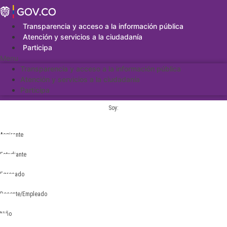
Saltar
al
contenido
Transparencia y acceso a la información pública
Atención y servicios a la ciudadanía
Participa
Menu
Transparencia y acceso a la información pública
Atención y servicios a la ciudadanía
Participa
Soy:
Aspirante
Estudiante
Egresado
Docente/Empleado
Niño