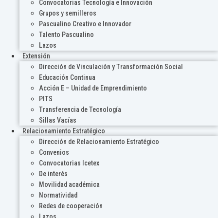
Convocatorias Tecnología e Innovación
Grupos y semilleros
Pascualino Creativo e Innovador
Talento Pascualino
Lazos
Extensión
Dirección de Vinculación y Transformación Social
Educación Continua
Acción E – Unidad de Emprendimiento
PITS
Transferencia de Tecnología
Sillas Vacías
Relacionamiento Estratégico
Dirección de Relacionamiento Estratégico
Convenios
Convocatorias Icetex
De interés
Movilidad académica
Normatividad
Redes de cooperación
Lazos