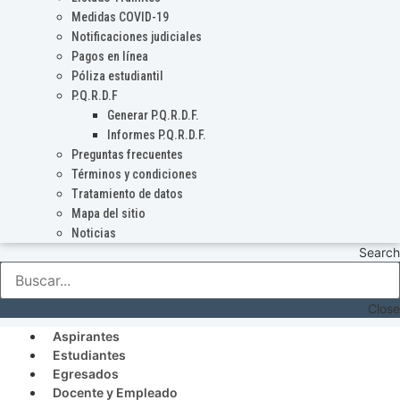
Medidas COVID-19
Notificaciones judiciales
Pagos en línea
Póliza estudiantil
P.Q.R.D.F
Generar P.Q.R.D.F.
Informes P.Q.R.D.F.
Preguntas frecuentes
Términos y condiciones
Tratamiento de datos
Mapa del sitio
Noticias
Search
Close
Aspirantes
Estudiantes
Egresados
Docente y Empleado