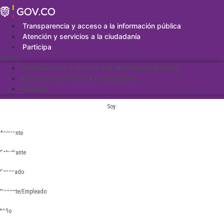
Saltar
al
contenido
Transparencia y acceso a la información pública
Atención y servicios a la ciudadanía
Participa
Menu
Transparencia y acceso a la información pública
Atención y servicios a la ciudadanía
Participa
Soy:
Aspirante
Estudiante
Egresado
Docente/Empleado
Niño