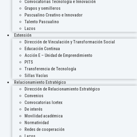
Convocatorias Tecnología e Innovación
Grupos y semilleros
Pascualino Creativo e Innovador
Talento Pascualino
Lazos
Extensión
Dirección de Vinculación y Transformación Social
Educación Continua
Acción E – Unidad de Emprendimiento
PITS
Transferencia de Tecnología
Sillas Vacías
Relacionamiento Estratégico
Dirección de Relacionamiento Estratégico
Convenios
Convocatorias Icetex
De interés
Movilidad académica
Normatividad
Redes de cooperación
Lazos