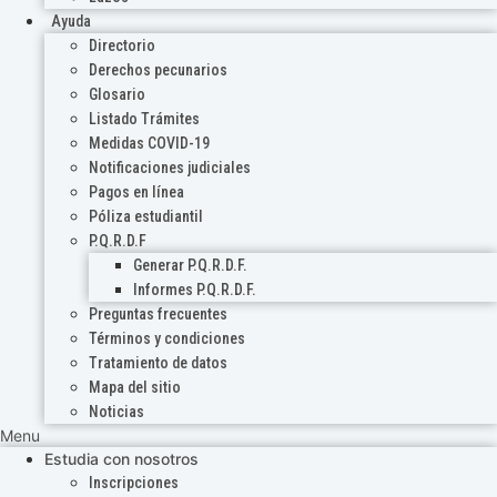
Ayuda
Directorio
Derechos pecunarios
Glosario
Listado Trámites
Medidas COVID-19
Notificaciones judiciales
Pagos en línea
Póliza estudiantil
P.Q.R.D.F
Generar P.Q.R.D.F.
Informes P.Q.R.D.F.
Preguntas frecuentes
Términos y condiciones
Tratamiento de datos
Mapa del sitio
Noticias
Menu
Estudia con nosotros
Inscripciones