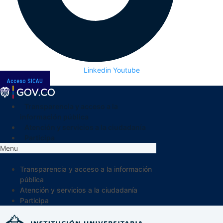
Linkedin
Youtube
Acceso SICAU
Transparencia y acceso a la
información pública
Atención y servicios a la ciudadanía
Participa
Menu
Transparencia y acceso a la información
pública
Atención y servicios a la ciudadanía
Participa