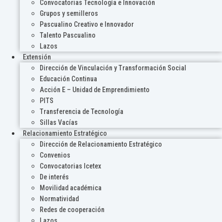
Convocatorias Tecnología e Innovación
Grupos y semilleros
Pascualino Creativo e Innovador
Talento Pascualino
Lazos
Extensión
Dirección de Vinculación y Transformación Social
Educación Continua
Acción E – Unidad de Emprendimiento
PITS
Transferencia de Tecnología
Sillas Vacías
Relacionamiento Estratégico
Dirección de Relacionamiento Estratégico
Convenios
Convocatorias Icetex
De interés
Movilidad académica
Normatividad
Redes de cooperación
Lazos