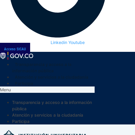
Linkedin
Youtube
Acceso SICAU
Transparencia y acceso a la
información pública
Atención y servicios a la ciudadanía
Participa
Menu
Transparencia y acceso a la información
pública
Atención y servicios a la ciudadanía
Participa