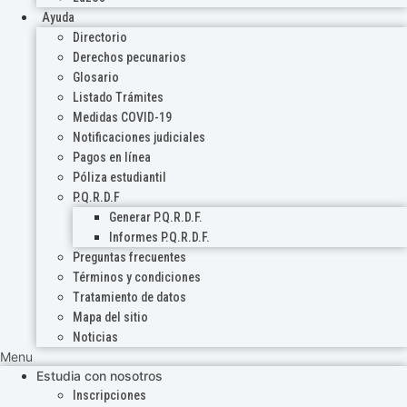
Ayuda
Directorio
Derechos pecunarios
Glosario
Listado Trámites
Medidas COVID-19
Notificaciones judiciales
Pagos en línea
Póliza estudiantil
P.Q.R.D.F
Generar P.Q.R.D.F.
Informes P.Q.R.D.F.
Preguntas frecuentes
Términos y condiciones
Tratamiento de datos
Mapa del sitio
Noticias
Menu
Estudia con nosotros
Inscripciones