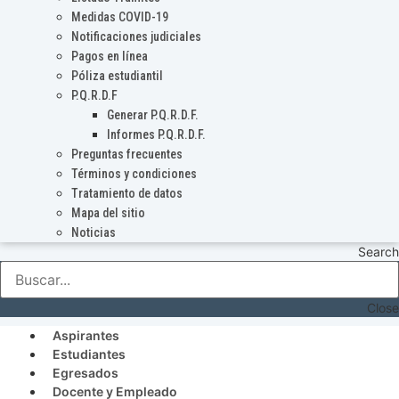
Medidas COVID-19
Notificaciones judiciales
Pagos en línea
Póliza estudiantil
P.Q.R.D.F
Generar P.Q.R.D.F.
Informes P.Q.R.D.F.
Preguntas frecuentes
Términos y condiciones
Tratamiento de datos
Mapa del sitio
Noticias
Search
Close
Aspirantes
Estudiantes
Egresados
Docente y Empleado