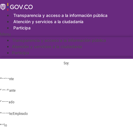
Saltar
al
contenido
Transparencia y acceso a la información pública
Atención y servicios a la ciudadanía
Participa
Menu
Transparencia y acceso a la información pública
Atención y servicios a la ciudadanía
Participa
Soy:
Aspirante
Estudiante
Egresado
Docente/Empleado
Niño