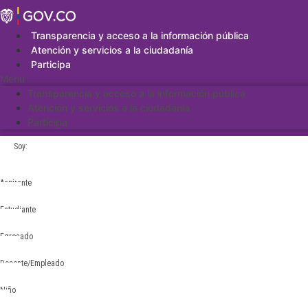
Saltar
al
contenido
Transparencia y acceso a la información pública
Atención y servicios a la ciudadanía
Participa
Menu
Transparencia y acceso a la información pública
Atención y servicios a la ciudadanía
Participa
Soy:
Aspirante
Estudiante
Egresado
Docente/Empleado
Niño