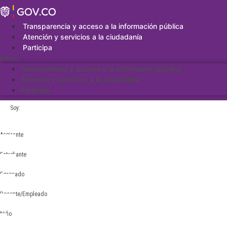
Saltar
al
contenido
Transparencia y acceso a la información pública
Atención y servicios a la ciudadanía
Participa
Menu
Transparencia y acceso a la información pública
Atención y servicios a la ciudadanía
Participa
Soy:
Aspirante
Estudiante
Egresado
Docente/Empleado
Niño