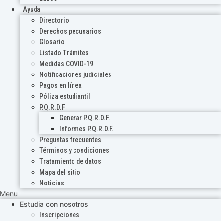
Ayuda
Directorio
Derechos pecunarios
Glosario
Listado Trámites
Medidas COVID-19
Notificaciones judiciales
Pagos en línea
Póliza estudiantil
P.Q.R.D.F
Generar P.Q.R.D.F.
Informes P.Q.R.D.F.
Preguntas frecuentes
Términos y condiciones
Tratamiento de datos
Mapa del sitio
Noticias
Menu
Estudia con nosotros
Inscripciones