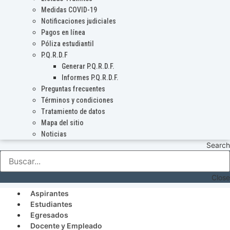
Medidas COVID-19
Notificaciones judiciales
Pagos en línea
Póliza estudiantil
P.Q.R.D.F
Generar P.Q.R.D.F.
Informes P.Q.R.D.F.
Preguntas frecuentes
Términos y condiciones
Tratamiento de datos
Mapa del sitio
Noticias
Search
Close
Aspirantes
Estudiantes
Egresados
Docente y Empleado