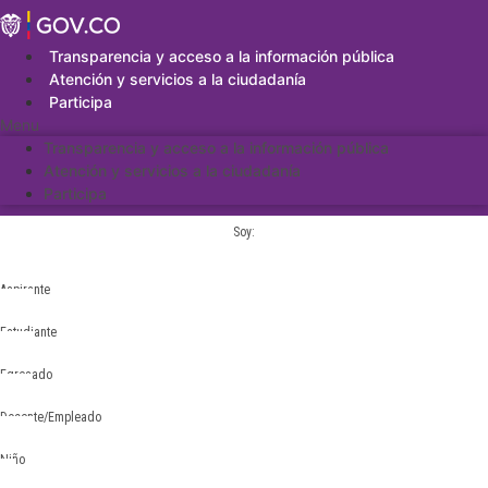
Saltar
al
contenido
Transparencia y acceso a la información pública
Atención y servicios a la ciudadanía
Participa
Menu
Transparencia y acceso a la información pública
Atención y servicios a la ciudadanía
Participa
Soy:
Aspirante
Estudiante
Egresado
Docente/Empleado
Niño