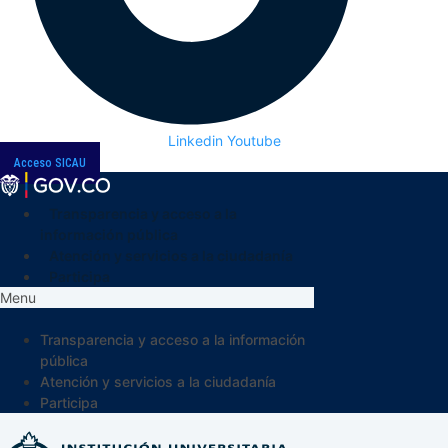
Linkedin
Youtube
Acceso SICAU
Transparencia y acceso a la
información pública
Atención y servicios a la ciudadanía
Participa
Menu
Transparencia y acceso a la información
pública
Atención y servicios a la ciudadanía
Participa