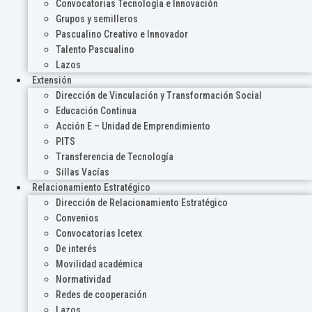
Convocatorias Tecnología e Innovación
Grupos y semilleros
Pascualino Creativo e Innovador
Talento Pascualino
Lazos
Extensión
Dirección de Vinculación y Transformación Social
Educación Continua
Acción E – Unidad de Emprendimiento
PITS
Transferencia de Tecnología
Sillas Vacías
Relacionamiento Estratégico
Dirección de Relacionamiento Estratégico
Convenios
Convocatorias Icetex
De interés
Movilidad académica
Normatividad
Redes de cooperación
Lazos