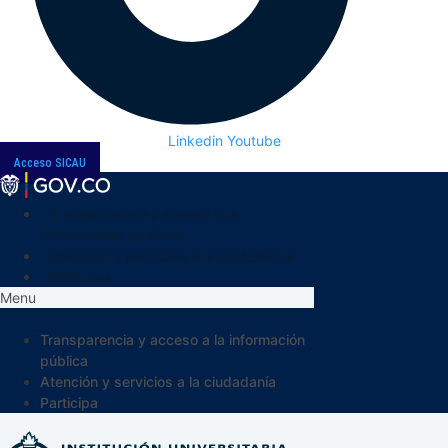
Linkedin
Youtube
Acceso SICAU
Transparencia y acceso a la
información pública
Atención y servicios a la ciudadanía
Participa
Menu
Transparencia y acceso a la información
pública
Atención y servicios a la ciudadanía
Participa