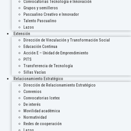
Convocatorias Tecnología e Innovación
Grupos y semilleros
Pascualino Creativo e Innovador
Talento Pascualino
Lazos
Extensión
Dirección de Vinculación y Transformación Social
Educación Continua
Acción E – Unidad de Emprendimiento
PITS
Transferencia de Tecnología
Sillas Vacías
Relacionamiento Estratégico
Dirección de Relacionamiento Estratégico
Convenios
Convocatorias Icetex
De interés
Movilidad académica
Normatividad
Redes de cooperación
Lazos