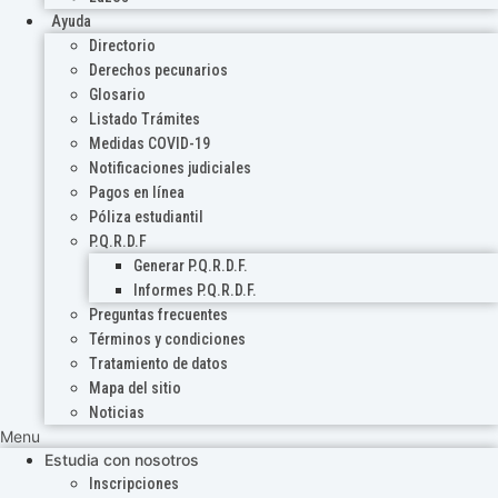
Ayuda
Directorio
Derechos pecunarios
Glosario
Listado Trámites
Medidas COVID-19
Notificaciones judiciales
Pagos en línea
Póliza estudiantil
P.Q.R.D.F
Generar P.Q.R.D.F.
Informes P.Q.R.D.F.
Preguntas frecuentes
Términos y condiciones
Tratamiento de datos
Mapa del sitio
Noticias
Menu
Estudia con nosotros
Inscripciones