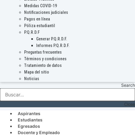
Medidas COVID-19
Notificaciones judiciales
Pagos en línea
Póliza estudiantil
P.Q.R.D.F
Generar P.Q.R.D.F.
Informes P.Q.R.D.F.
Preguntas frecuentes
Términos y condiciones
Tratamiento de datos
Mapa del sitio
Noticias
Search
Close
Aspirantes
Estudiantes
Egresados
Docente y Empleado