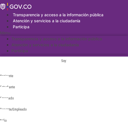
Saltar
al
contenido
Transparencia y acceso a la información pública
Atención y servicios a la ciudadanía
Participa
Menu
Transparencia y acceso a la información pública
Atención y servicios a la ciudadanía
Participa
Soy:
Aspirante
Estudiante
Egresado
Docente/Empleado
Niño