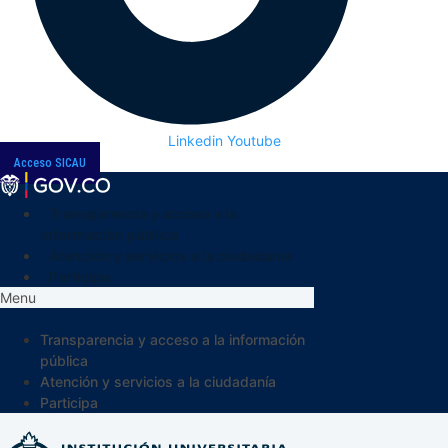
Linkedin
Youtube
Acceso SICAU
Transparencia y acceso a la
información pública
Atención y servicios a la ciudadanía
Participa
Menu
Transparencia y acceso a la información
pública
Atención y servicios a la ciudadanía
Participa