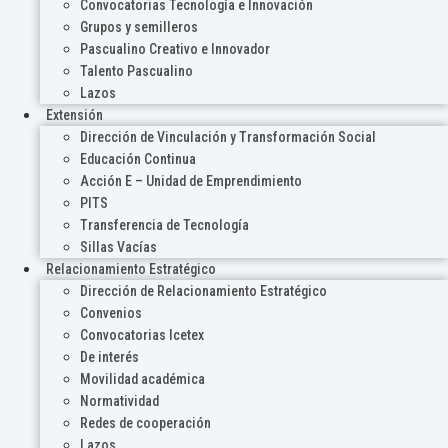
Convocatorias Tecnología e Innovación
Grupos y semilleros
Pascualino Creativo e Innovador
Talento Pascualino
Lazos
Extensión
Dirección de Vinculación y Transformación Social
Educación Continua
Acción E – Unidad de Emprendimiento
PITS
Transferencia de Tecnología
Sillas Vacías
Relacionamiento Estratégico
Dirección de Relacionamiento Estratégico
Convenios
Convocatorias Icetex
De interés
Movilidad académica
Normatividad
Redes de cooperación
Lazos