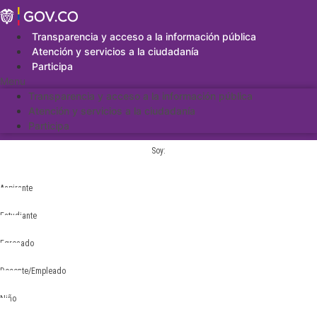
Saltar
al
contenido
Transparencia y acceso a la información pública
Atención y servicios a la ciudadanía
Participa
Menu
Transparencia y acceso a la información pública
Atención y servicios a la ciudadanía
Participa
Soy:
Aspirante
Estudiante
Egresado
Docente/Empleado
Niño