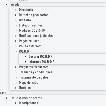
Ayuda
Directorio
Derechos pecunarios
Glosario
Listado Trámites
Medidas COVID-19
Notificaciones judiciales
Pagos en línea
Póliza estudiantil
P.Q.R.D.F
Generar P.Q.R.D.F.
Informes P.Q.R.D.F.
Preguntas frecuentes
Términos y condiciones
Tratamiento de datos
Mapa del sitio
Noticias
Menu
Estudia con nosotros
Inscripciones