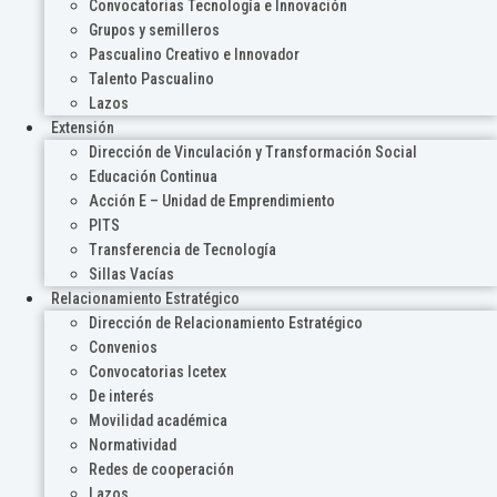
Convocatorias Tecnología e Innovación
Grupos y semilleros
Pascualino Creativo e Innovador
Talento Pascualino
Lazos
Extensión
Dirección de Vinculación y Transformación Social
Educación Continua
Acción E – Unidad de Emprendimiento
PITS
Transferencia de Tecnología
Sillas Vacías
Relacionamiento Estratégico
Dirección de Relacionamiento Estratégico
Convenios
Convocatorias Icetex
De interés
Movilidad académica
Normatividad
Redes de cooperación
Lazos