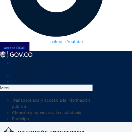
Linkedin
Youtube
Acceso SICAU
Transparencia y acceso a la
información pública
Atención y servicios a la ciudadanía
Participa
Menu
Transparencia y acceso a la información
pública
Atención y servicios a la ciudadanía
Participa