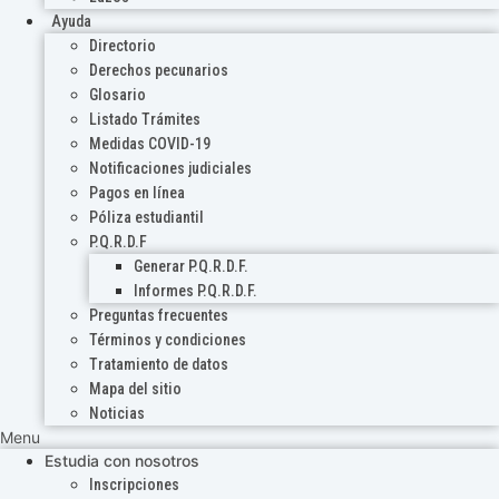
Ayuda
Directorio
Derechos pecunarios
Glosario
Listado Trámites
Medidas COVID-19
Notificaciones judiciales
Pagos en línea
Póliza estudiantil
P.Q.R.D.F
Generar P.Q.R.D.F.
Informes P.Q.R.D.F.
Preguntas frecuentes
Términos y condiciones
Tratamiento de datos
Mapa del sitio
Noticias
Menu
Estudia con nosotros
Inscripciones