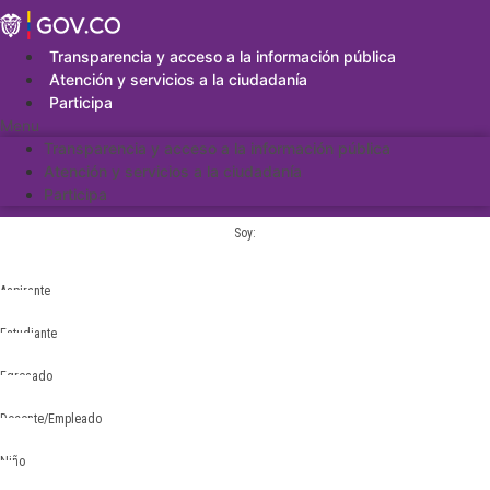
Saltar
al
contenido
Transparencia y acceso a la información pública
Atención y servicios a la ciudadanía
Participa
Menu
Transparencia y acceso a la información pública
Atención y servicios a la ciudadanía
Participa
Soy:
Aspirante
Estudiante
Egresado
Docente/Empleado
Niño