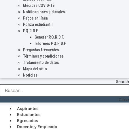
Medidas COVID-19
Notificaciones judiciales
Pagos en línea
Póliza estudiantil
P.Q.R.D.F
Generar P.Q.R.D.F.
Informes P.Q.R.D.F.
Preguntas frecuentes
Términos y condiciones
Tratamiento de datos
Mapa del sitio
Noticias
Search
Close
Aspirantes
Estudiantes
Egresados
Docente y Empleado