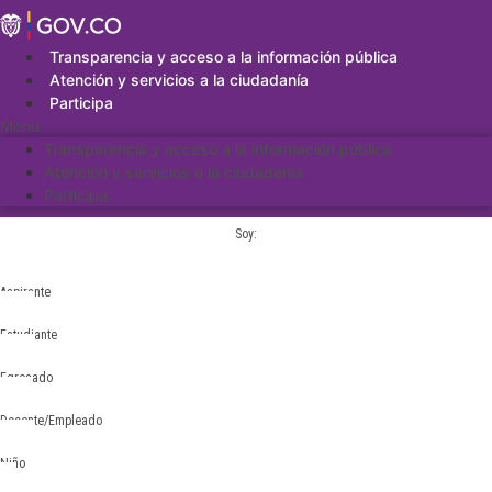
Saltar
al
contenido
Transparencia y acceso a la información pública
Atención y servicios a la ciudadanía
Participa
Menu
Transparencia y acceso a la información pública
Atención y servicios a la ciudadanía
Participa
Soy:
Aspirante
Estudiante
Egresado
Docente/Empleado
Niño