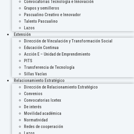
Convocatorias Tecnología e Innovación
Grupos y semilleros
Pascualino Creativo e Innovador
Talento Pascualino
Lazos
Extensión
Dirección de Vinculación y Transformación Social
Educación Continua
Acción E – Unidad de Emprendimiento
PITS
Transferencia de Tecnología
Sillas Vacías
Relacionamiento Estratégico
Dirección de Relacionamiento Estratégico
Convenios
Convocatorias Icetex
De interés
Movilidad académica
Normatividad
Redes de cooperación
Lazos