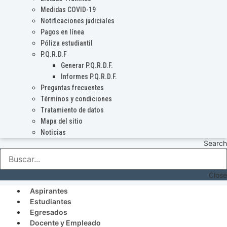
Medidas COVID-19
Notificaciones judiciales
Pagos en línea
Póliza estudiantil
P.Q.R.D.F
Generar P.Q.R.D.F.
Informes P.Q.R.D.F.
Preguntas frecuentes
Términos y condiciones
Tratamiento de datos
Mapa del sitio
Noticias
Search
Close
Aspirantes
Estudiantes
Egresados
Docente y Empleado