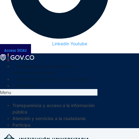
Linkedin
Youtube
Acceso SICAU
Transparencia y acceso a la
información pública
Atención y servicios a la ciudadanía
Participa
Menu
Transparencia y acceso a la información
pública
Atención y servicios a la ciudadanía
Participa