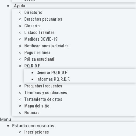
Ayuda
Directorio
Derechos pecunarios
Glosario
Listado Trámites
Medidas COVID-19
Notificaciones judiciales
Pagos en línea
Póliza estudiantil
P.Q.R.D.F
Generar P.Q.R.D.F.
Informes P.Q.R.D.F.
Preguntas frecuentes
Términos y condiciones
Tratamiento de datos
Mapa del sitio
Noticias
Menu
Estudia con nosotros
Inscripciones