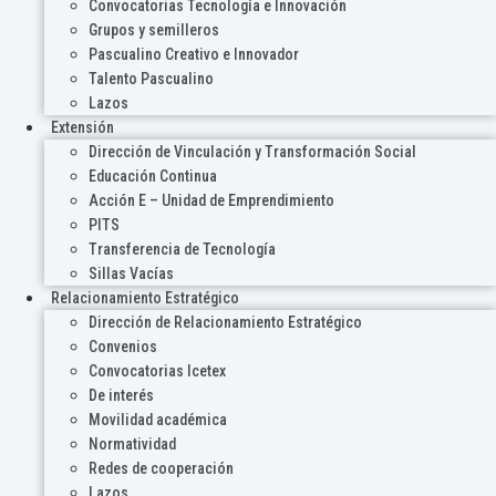
Convocatorias Tecnología e Innovación
Grupos y semilleros
Pascualino Creativo e Innovador
Talento Pascualino
Lazos
Extensión
Dirección de Vinculación y Transformación Social
Educación Continua
Acción E – Unidad de Emprendimiento
PITS
Transferencia de Tecnología
Sillas Vacías
Relacionamiento Estratégico
Dirección de Relacionamiento Estratégico
Convenios
Convocatorias Icetex
De interés
Movilidad académica
Normatividad
Redes de cooperación
Lazos