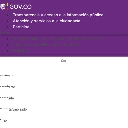
Saltar
al
contenido
Transparencia y acceso a la información pública
Atención y servicios a la ciudadanía
Participa
Menu
Transparencia y acceso a la información pública
Atención y servicios a la ciudadanía
Participa
Soy:
Aspirante
Estudiante
Egresado
Docente/Empleado
Niño