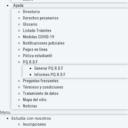
Ayuda
Directorio
Derechos pecunarios
Glosario
Listado Trámites
Medidas COVID-19
Notificaciones judiciales
Pagos en línea
Póliza estudiantil
P.Q.R.D.F
Generar P.Q.R.D.F.
Informes P.Q.R.D.F.
Preguntas frecuentes
Términos y condiciones
Tratamiento de datos
Mapa del sitio
Noticias
Menu
Estudia con nosotros
Inscripciones