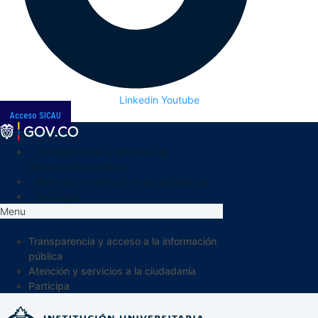
Linkedin
Youtube
Acceso SICAU
Transparencia y acceso a la
información pública
Atención y servicios a la ciudadanía
Participa
Menu
Transparencia y acceso a la información
pública
Atención y servicios a la ciudadanía
Participa