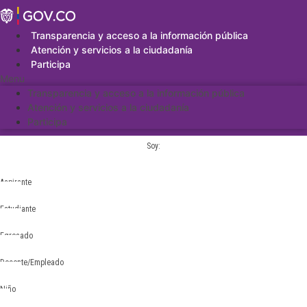
Saltar
al
contenido
Transparencia y acceso a la información pública
Atención y servicios a la ciudadanía
Participa
Menu
Transparencia y acceso a la información pública
Atención y servicios a la ciudadanía
Participa
Soy:
Aspirante
Estudiante
Egresado
Docente/Empleado
Niño