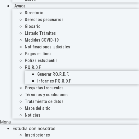
Ayuda
Directorio
Derechos pecunarios
Glosario
Listado Trámites
Medidas COVID-19
Notificaciones judiciales
Pagos en línea
Póliza estudiantil
P.Q.R.D.F
Generar P.Q.R.D.F.
Informes P.Q.R.D.F.
Preguntas frecuentes
Términos y condiciones
Tratamiento de datos
Mapa del sitio
Noticias
Menu
Estudia con nosotros
Inscripciones