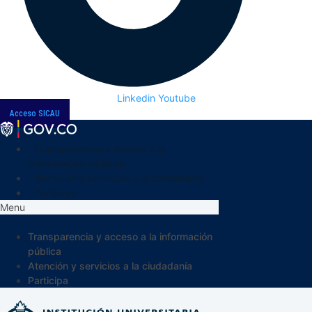
Linkedin
Youtube
Acceso SICAU
Transparencia y acceso a la
información pública
Atención y servicios a la ciudadanía
Participa
Menu
Transparencia y acceso a la información
pública
Atención y servicios a la ciudadanía
Participa