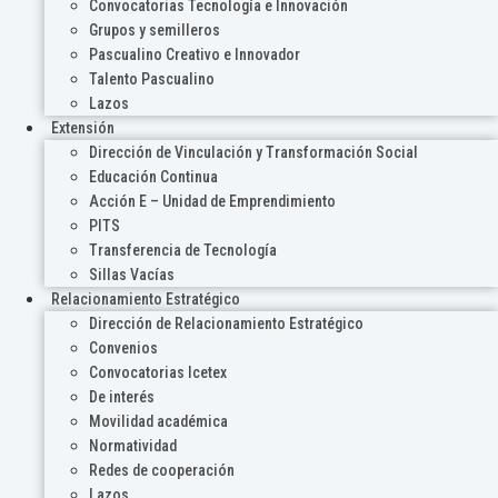
Convocatorias Tecnología e Innovación
Grupos y semilleros
Pascualino Creativo e Innovador
Talento Pascualino
Lazos
Extensión
Dirección de Vinculación y Transformación Social
Educación Continua
Acción E – Unidad de Emprendimiento
PITS
Transferencia de Tecnología
Sillas Vacías
Relacionamiento Estratégico
Dirección de Relacionamiento Estratégico
Convenios
Convocatorias Icetex
De interés
Movilidad académica
Normatividad
Redes de cooperación
Lazos