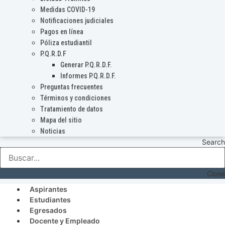
Medidas COVID-19
Notificaciones judiciales
Pagos en línea
Póliza estudiantil
P.Q.R.D.F
Generar P.Q.R.D.F.
Informes P.Q.R.D.F.
Preguntas frecuentes
Términos y condiciones
Tratamiento de datos
Mapa del sitio
Noticias
Search
Close
Aspirantes
Estudiantes
Egresados
Docente y Empleado