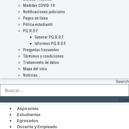
Medidas COVID-19
Notificaciones judiciales
Pagos en línea
Póliza estudiantil
P.Q.R.D.F
Generar P.Q.R.D.F.
Informes P.Q.R.D.F.
Preguntas frecuentes
Términos y condiciones
Tratamiento de datos
Mapa del sitio
Noticias
Search
Close
Aspirantes
Estudiantes
Egresados
Docente y Empleado