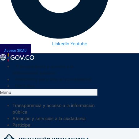
Linkedin
Youtube
Acceso SICAU
Transparencia y acceso a la
información pública
Atención y servicios a la ciudadanía
Participa
Menu
Transparencia y acceso a la información
pública
Atención y servicios a la ciudadanía
Participa