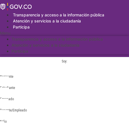
Saltar
al
contenido
Transparencia y acceso a la información pública
Atención y servicios a la ciudadanía
Participa
Menu
Transparencia y acceso a la información pública
Atención y servicios a la ciudadanía
Participa
Soy:
Aspirante
Estudiante
Egresado
Docente/Empleado
Niño