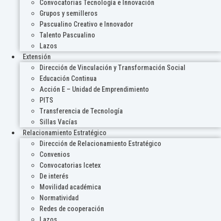
Convocatorias Tecnología e Innovación
Grupos y semilleros
Pascualino Creativo e Innovador
Talento Pascualino
Lazos
Extensión
Dirección de Vinculación y Transformación Social
Educación Continua
Acción E – Unidad de Emprendimiento
PITS
Transferencia de Tecnología
Sillas Vacías
Relacionamiento Estratégico
Dirección de Relacionamiento Estratégico
Convenios
Convocatorias Icetex
De interés
Movilidad académica
Normatividad
Redes de cooperación
Lazos