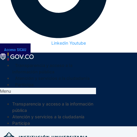
Linkedin
Youtube
Acceso SICAU
Transparencia y acceso a la
información pública
Atención y servicios a la ciudadanía
Participa
Menu
Transparencia y acceso a la información
pública
Atención y servicios a la ciudadanía
Participa