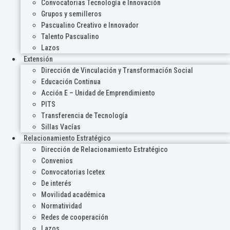
Convocatorias Tecnología e Innovación
Grupos y semilleros
Pascualino Creativo e Innovador
Talento Pascualino
Lazos
Extensión
Dirección de Vinculación y Transformación Social
Educación Continua
Acción E – Unidad de Emprendimiento
PITS
Transferencia de Tecnología
Sillas Vacías
Relacionamiento Estratégico
Dirección de Relacionamiento Estratégico
Convenios
Convocatorias Icetex
De interés
Movilidad académica
Normatividad
Redes de cooperación
Lazos