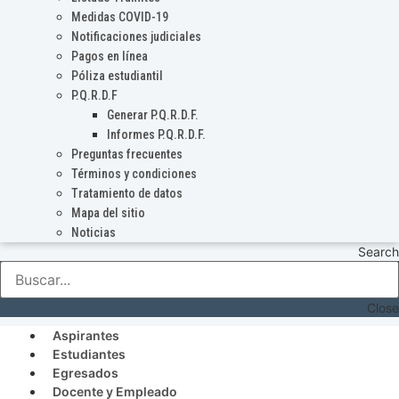
Medidas COVID-19
Notificaciones judiciales
Pagos en línea
Póliza estudiantil
P.Q.R.D.F
Generar P.Q.R.D.F.
Informes P.Q.R.D.F.
Preguntas frecuentes
Términos y condiciones
Tratamiento de datos
Mapa del sitio
Noticias
Search
Close
Aspirantes
Estudiantes
Egresados
Docente y Empleado