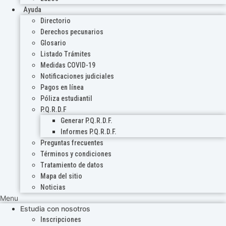
Ayuda
Directorio
Derechos pecunarios
Glosario
Listado Trámites
Medidas COVID-19
Notificaciones judiciales
Pagos en línea
Póliza estudiantil
P.Q.R.D.F
Generar P.Q.R.D.F.
Informes P.Q.R.D.F.
Preguntas frecuentes
Términos y condiciones
Tratamiento de datos
Mapa del sitio
Noticias
Menu
Estudia con nosotros
Inscripciones