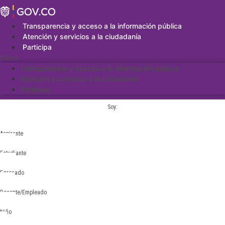
Saltar
al
contenido
Transparencia y acceso a la información pública
Atención y servicios a la ciudadanía
Participa
Menu
Transparencia y acceso a la información pública
Atención y servicios a la ciudadanía
Participa
Soy:
Aspirante
Estudiante
Egresado
Docente/Empleado
Niño