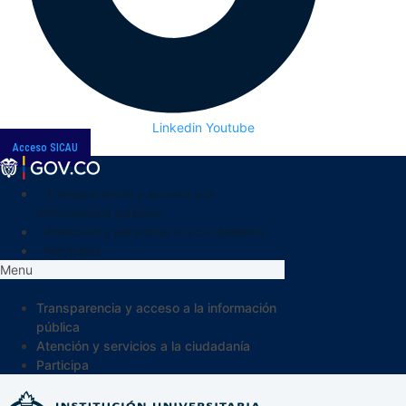
Linkedin
Youtube
Acceso SICAU
Transparencia y acceso a la
información pública
Atención y servicios a la ciudadanía
Participa
Menu
Transparencia y acceso a la información
pública
Atención y servicios a la ciudadanía
Participa