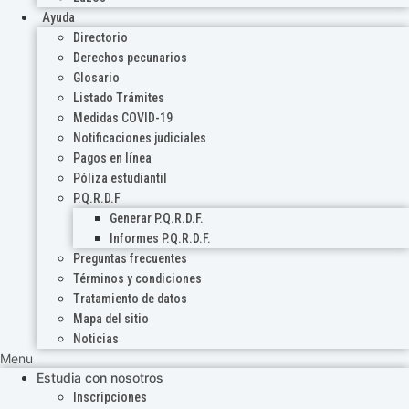
Ayuda
Directorio
Derechos pecunarios
Glosario
Listado Trámites
Medidas COVID-19
Notificaciones judiciales
Pagos en línea
Póliza estudiantil
P.Q.R.D.F
Generar P.Q.R.D.F.
Informes P.Q.R.D.F.
Preguntas frecuentes
Términos y condiciones
Tratamiento de datos
Mapa del sitio
Noticias
Menu
Estudia con nosotros
Inscripciones