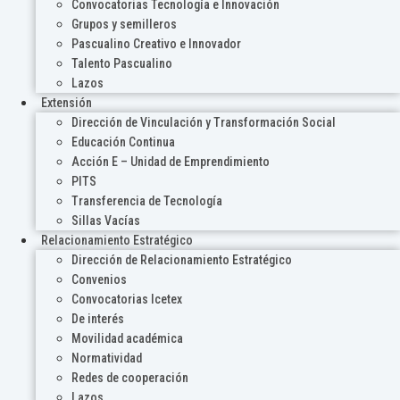
Convocatorias Tecnología e Innovación
Grupos y semilleros
Pascualino Creativo e Innovador
Talento Pascualino
Lazos
Extensión
Dirección de Vinculación y Transformación Social
Educación Continua
Acción E – Unidad de Emprendimiento
PITS
Transferencia de Tecnología
Sillas Vacías
Relacionamiento Estratégico
Dirección de Relacionamiento Estratégico
Convenios
Convocatorias Icetex
De interés
Movilidad académica
Normatividad
Redes de cooperación
Lazos