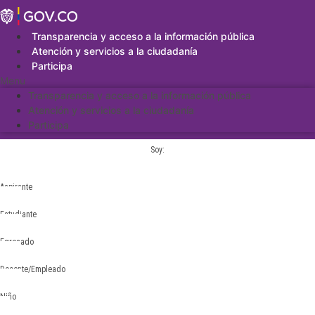
Saltar
al
contenido
Transparencia y acceso a la información pública
Atención y servicios a la ciudadanía
Participa
Menu
Transparencia y acceso a la información pública
Atención y servicios a la ciudadanía
Participa
Soy:
Aspirante
Estudiante
Egresado
Docente/Empleado
Niño