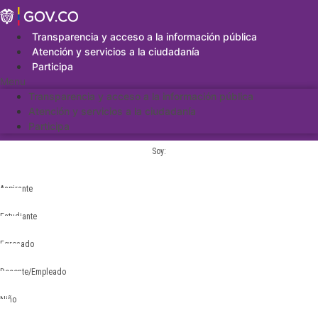
Saltar
al
contenido
Transparencia y acceso a la información pública
Atención y servicios a la ciudadanía
Participa
Menu
Transparencia y acceso a la información pública
Atención y servicios a la ciudadanía
Participa
Soy:
Aspirante
Estudiante
Egresado
Docente/Empleado
Niño