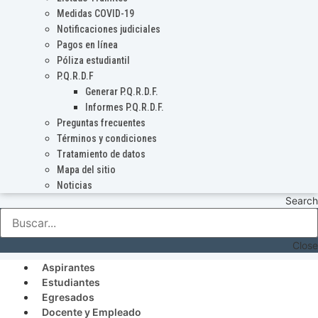
Medidas COVID-19
Notificaciones judiciales
Pagos en línea
Póliza estudiantil
P.Q.R.D.F
Generar P.Q.R.D.F.
Informes P.Q.R.D.F.
Preguntas frecuentes
Términos y condiciones
Tratamiento de datos
Mapa del sitio
Noticias
Search
Close
Aspirantes
Estudiantes
Egresados
Docente y Empleado