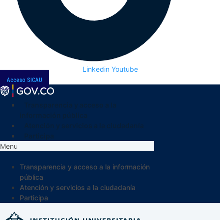
Linkedin
Youtube
Acceso SICAU
Transparencia y acceso a la
información pública
Atención y servicios a la ciudadanía
Participa
Menu
Transparencia y acceso a la información
pública
Atención y servicios a la ciudadanía
Participa