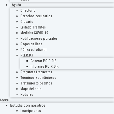
Ayuda
Directorio
Derechos pecunarios
Glosario
Listado Trámites
Medidas COVID-19
Notificaciones judiciales
Pagos en línea
Póliza estudiantil
P.Q.R.D.F
Generar P.Q.R.D.F.
Informes P.Q.R.D.F.
Preguntas frecuentes
Términos y condiciones
Tratamiento de datos
Mapa del sitio
Noticias
Menu
Estudia con nosotros
Inscripciones