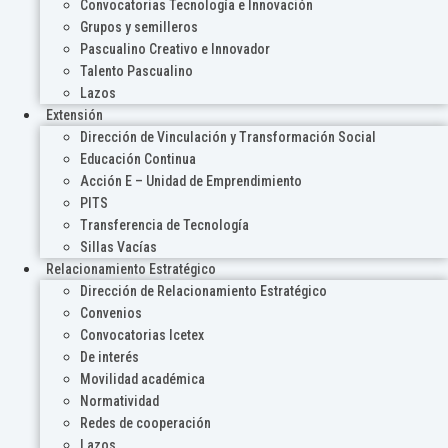
Convocatorias Tecnología e Innovación
Grupos y semilleros
Pascualino Creativo e Innovador
Talento Pascualino
Lazos
Extensión
Dirección de Vinculación y Transformación Social
Educación Continua
Acción E – Unidad de Emprendimiento
PITS
Transferencia de Tecnología
Sillas Vacías
Relacionamiento Estratégico
Dirección de Relacionamiento Estratégico
Convenios
Convocatorias Icetex
De interés
Movilidad académica
Normatividad
Redes de cooperación
Lazos