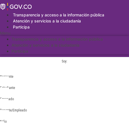
Saltar
al
contenido
Transparencia y acceso a la información pública
Atención y servicios a la ciudadanía
Participa
Menu
Transparencia y acceso a la información pública
Atención y servicios a la ciudadanía
Participa
Soy:
Aspirante
Estudiante
Egresado
Docente/Empleado
Niño