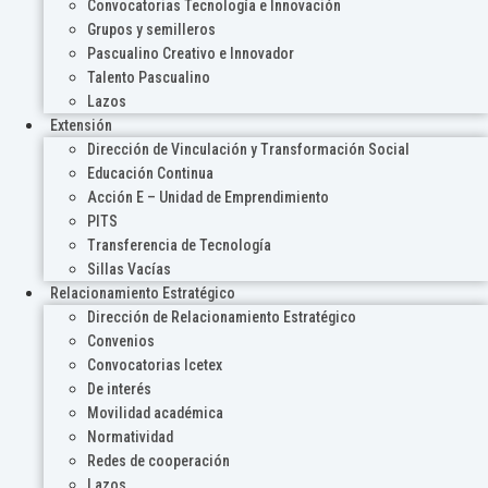
Convocatorias Tecnología e Innovación
Grupos y semilleros
Pascualino Creativo e Innovador
Talento Pascualino
Lazos
Extensión
Dirección de Vinculación y Transformación Social
Educación Continua
Acción E – Unidad de Emprendimiento
PITS
Transferencia de Tecnología
Sillas Vacías
Relacionamiento Estratégico
Dirección de Relacionamiento Estratégico
Convenios
Convocatorias Icetex
De interés
Movilidad académica
Normatividad
Redes de cooperación
Lazos