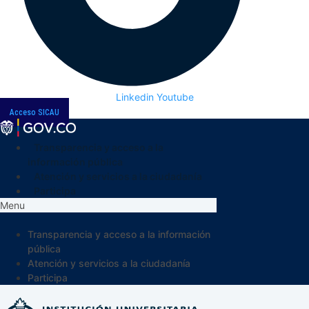
Linkedin
Youtube
Acceso SICAU
Transparencia y acceso a la
información pública
Atención y servicios a la ciudadanía
Participa
Menu
Transparencia y acceso a la información
pública
Atención y servicios a la ciudadanía
Participa