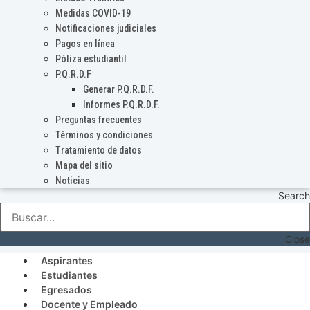
Medidas COVID-19
Notificaciones judiciales
Pagos en línea
Póliza estudiantil
P.Q.R.D.F
Generar P.Q.R.D.F.
Informes P.Q.R.D.F.
Preguntas frecuentes
Términos y condiciones
Tratamiento de datos
Mapa del sitio
Noticias
Search
Close
Aspirantes
Estudiantes
Egresados
Docente y Empleado