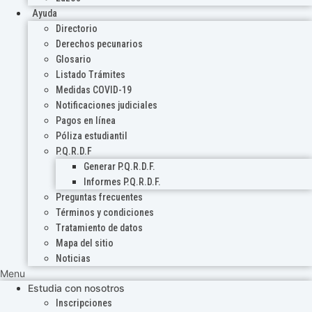
Ayuda
Directorio
Derechos pecunarios
Glosario
Listado Trámites
Medidas COVID-19
Notificaciones judiciales
Pagos en línea
Póliza estudiantil
P.Q.R.D.F
Generar P.Q.R.D.F.
Informes P.Q.R.D.F.
Preguntas frecuentes
Términos y condiciones
Tratamiento de datos
Mapa del sitio
Noticias
Menu
Estudia con nosotros
Inscripciones