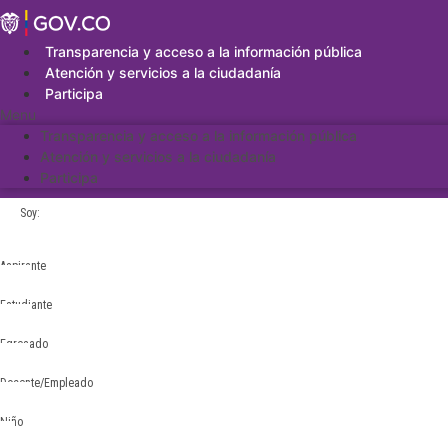
Saltar
al
contenido
Transparencia y acceso a la información pública
Atención y servicios a la ciudadanía
Participa
Menu
Transparencia y acceso a la información pública
Atención y servicios a la ciudadanía
Participa
Soy:
Aspirante
Estudiante
Egresado
Docente/Empleado
Niño