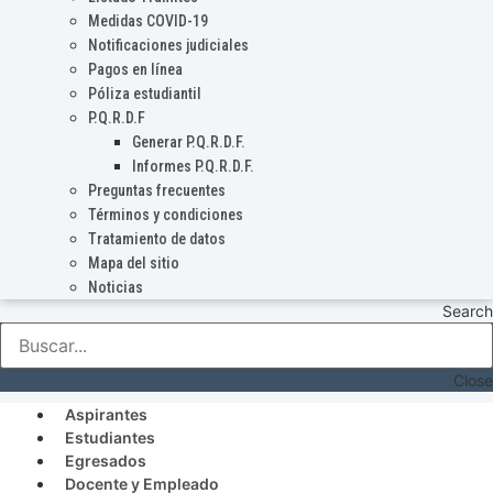
Medidas COVID-19
Notificaciones judiciales
Pagos en línea
Póliza estudiantil
P.Q.R.D.F
Generar P.Q.R.D.F.
Informes P.Q.R.D.F.
Preguntas frecuentes
Términos y condiciones
Tratamiento de datos
Mapa del sitio
Noticias
Search
Close
Aspirantes
Estudiantes
Egresados
Docente y Empleado