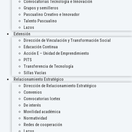
Convocatorias Tecnología e Innovación
Grupos y semilleros
Pascualino Creativo e Innovador
Talento Pascualino
Lazos
Extensión
Dirección de Vinculación y Transformación Social
Educación Continua
Acción E – Unidad de Emprendimiento
PITS
Transferencia de Tecnología
Sillas Vacías
Relacionamiento Estratégico
Dirección de Relacionamiento Estratégico
Convenios
Convocatorias Icetex
De interés
Movilidad académica
Normatividad
Redes de cooperación
Lazos