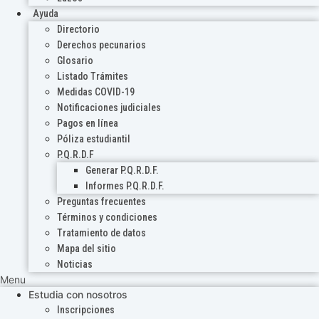
Ayuda
Directorio
Derechos pecunarios
Glosario
Listado Trámites
Medidas COVID-19
Notificaciones judiciales
Pagos en línea
Póliza estudiantil
P.Q.R.D.F
Generar P.Q.R.D.F.
Informes P.Q.R.D.F.
Preguntas frecuentes
Términos y condiciones
Tratamiento de datos
Mapa del sitio
Noticias
Menu
Estudia con nosotros
Inscripciones