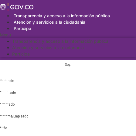
Saltar
al
contenido
Transparencia y acceso a la información pública
Atención y servicios a la ciudadanía
Participa
Menu
Transparencia y acceso a la información pública
Atención y servicios a la ciudadanía
Participa
Soy:
Aspirante
Estudiante
Egresado
Docente/Empleado
Niño