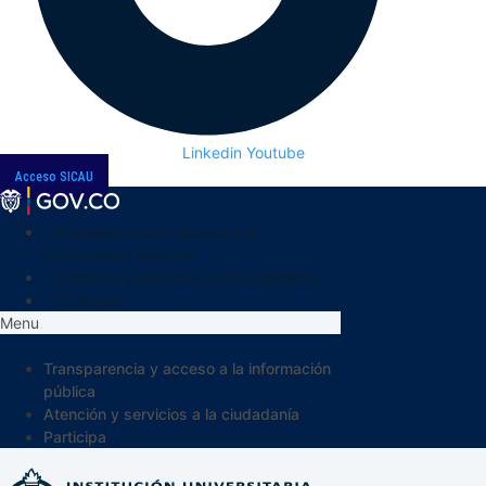
Linkedin
Youtube
Acceso SICAU
Transparencia y acceso a la
información pública
Atención y servicios a la ciudadanía
Participa
Menu
Transparencia y acceso a la información
pública
Atención y servicios a la ciudadanía
Participa