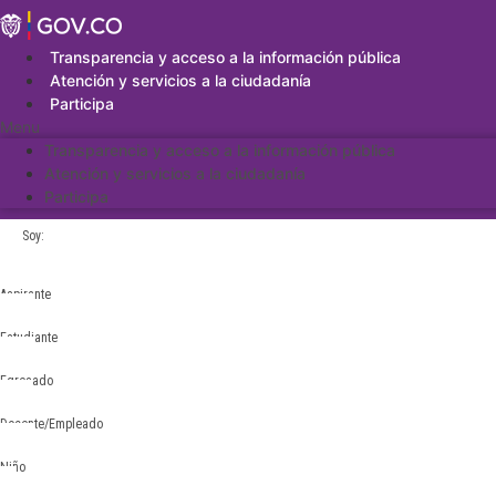
Saltar
al
contenido
Transparencia y acceso a la información pública
Atención y servicios a la ciudadanía
Participa
Menu
Transparencia y acceso a la información pública
Atención y servicios a la ciudadanía
Participa
Soy:
Aspirante
Estudiante
Egresado
Docente/Empleado
Niño