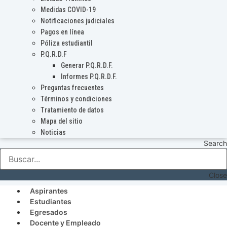
Medidas COVID-19
Notificaciones judiciales
Pagos en línea
Póliza estudiantil
P.Q.R.D.F
Generar P.Q.R.D.F.
Informes P.Q.R.D.F.
Preguntas frecuentes
Términos y condiciones
Tratamiento de datos
Mapa del sitio
Noticias
Search
Close
Aspirantes
Estudiantes
Egresados
Docente y Empleado