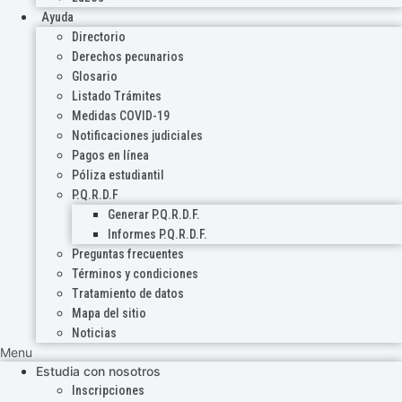
Ayuda
Directorio
Derechos pecunarios
Glosario
Listado Trámites
Medidas COVID-19
Notificaciones judiciales
Pagos en línea
Póliza estudiantil
P.Q.R.D.F
Generar P.Q.R.D.F.
Informes P.Q.R.D.F.
Preguntas frecuentes
Términos y condiciones
Tratamiento de datos
Mapa del sitio
Noticias
Menu
Estudia con nosotros
Inscripciones