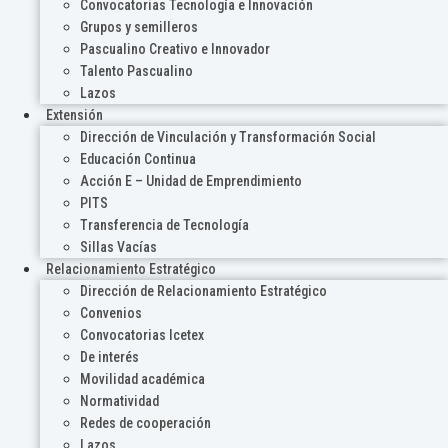
Convocatorias Tecnología e Innovación
Grupos y semilleros
Pascualino Creativo e Innovador
Talento Pascualino
Lazos
Extensión
Dirección de Vinculación y Transformación Social
Educación Continua
Acción E – Unidad de Emprendimiento
PITS
Transferencia de Tecnología
Sillas Vacías
Relacionamiento Estratégico
Dirección de Relacionamiento Estratégico
Convenios
Convocatorias Icetex
De interés
Movilidad académica
Normatividad
Redes de cooperación
Lazos