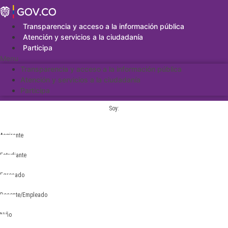
Saltar
al
contenido
Transparencia y acceso a la información pública
Atención y servicios a la ciudadanía
Participa
Menu
Transparencia y acceso a la información pública
Atención y servicios a la ciudadanía
Participa
Soy:
Aspirante
Estudiante
Egresado
Docente/Empleado
Niño