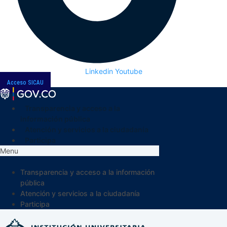
Linkedin
Youtube
Acceso SICAU
Transparencia y acceso a la
información pública
Atención y servicios a la ciudadanía
Participa
Menu
Transparencia y acceso a la información
pública
Atención y servicios a la ciudadanía
Participa