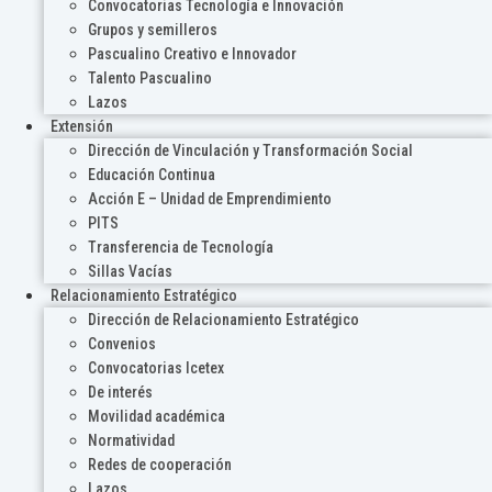
Convocatorias Tecnología e Innovación
Grupos y semilleros
Pascualino Creativo e Innovador
Talento Pascualino
Lazos
Extensión
Dirección de Vinculación y Transformación Social
Educación Continua
Acción E – Unidad de Emprendimiento
PITS
Transferencia de Tecnología
Sillas Vacías
Relacionamiento Estratégico
Dirección de Relacionamiento Estratégico
Convenios
Convocatorias Icetex
De interés
Movilidad académica
Normatividad
Redes de cooperación
Lazos