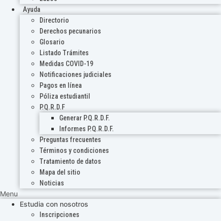
Ayuda
Directorio
Derechos pecunarios
Glosario
Listado Trámites
Medidas COVID-19
Notificaciones judiciales
Pagos en línea
Póliza estudiantil
P.Q.R.D.F
Generar P.Q.R.D.F.
Informes P.Q.R.D.F.
Preguntas frecuentes
Términos y condiciones
Tratamiento de datos
Mapa del sitio
Noticias
Menu
Estudia con nosotros
Inscripciones