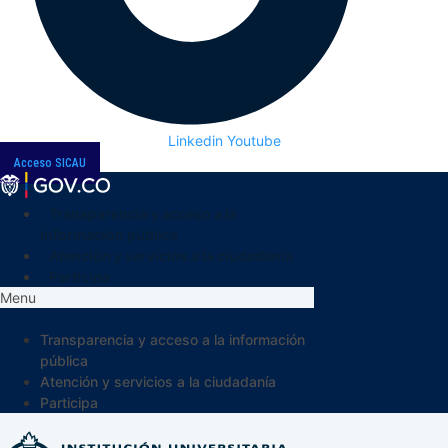
Linkedin
Youtube
Acceso SICAU
Transparencia y acceso a la
información pública
Atención y servicios a la ciudadanía
Participa
Menu
Transparencia y acceso a la información
pública
Atención y servicios a la ciudadanía
Participa