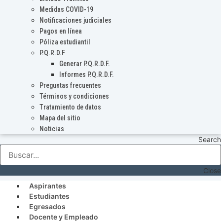
Medidas COVID-19
Notificaciones judiciales
Pagos en línea
Póliza estudiantil
P.Q.R.D.F
Generar P.Q.R.D.F.
Informes P.Q.R.D.F.
Preguntas frecuentes
Términos y condiciones
Tratamiento de datos
Mapa del sitio
Noticias
Search
Close
Aspirantes
Estudiantes
Egresados
Docente y Empleado