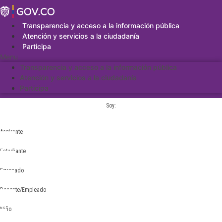
Saltar
al
contenido
Transparencia y acceso a la información pública
Atención y servicios a la ciudadanía
Participa
Menu
Transparencia y acceso a la información pública
Atención y servicios a la ciudadanía
Participa
Soy:
Aspirante
Estudiante
Egresado
Docente/Empleado
Niño