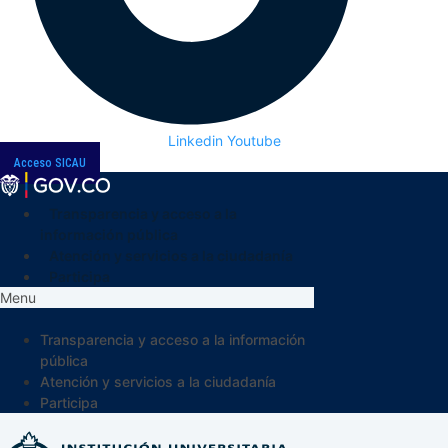
Linkedin
Youtube
Acceso SICAU
Transparencia y acceso a la
información pública
Atención y servicios a la ciudadanía
Participa
Menu
Transparencia y acceso a la información
pública
Atención y servicios a la ciudadanía
Participa