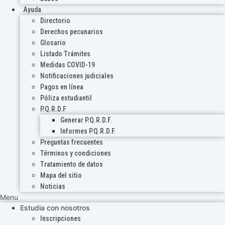
Ayuda
Directorio
Derechos pecunarios
Glosario
Listado Trámites
Medidas COVID-19
Notificaciones judiciales
Pagos en línea
Póliza estudiantil
P.Q.R.D.F
Generar P.Q.R.D.F.
Informes P.Q.R.D.F.
Preguntas frecuentes
Términos y condiciones
Tratamiento de datos
Mapa del sitio
Noticias
Menu
Estudia con nosotros
Inscripciones