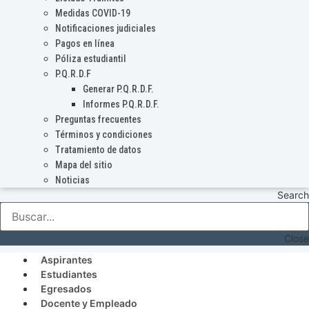
Medidas COVID-19
Notificaciones judiciales
Pagos en línea
Póliza estudiantil
P.Q.R.D.F
Generar P.Q.R.D.F.
Informes P.Q.R.D.F.
Preguntas frecuentes
Términos y condiciones
Tratamiento de datos
Mapa del sitio
Noticias
Search
Close
Aspirantes
Estudiantes
Egresados
Docente y Empleado