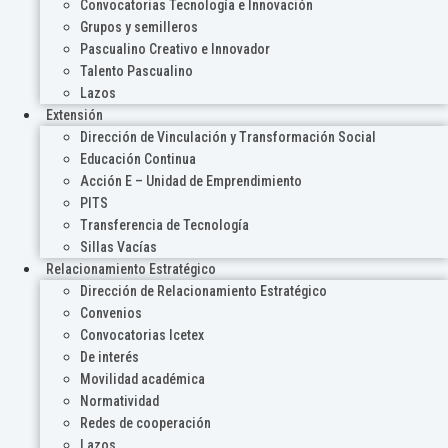
Convocatorias Tecnología e Innovación
Grupos y semilleros
Pascualino Creativo e Innovador
Talento Pascualino
Lazos
Extensión
Dirección de Vinculación y Transformación Social
Educación Continua
Acción E – Unidad de Emprendimiento
PITS
Transferencia de Tecnología
Sillas Vacías
Relacionamiento Estratégico
Dirección de Relacionamiento Estratégico
Convenios
Convocatorias Icetex
De interés
Movilidad académica
Normatividad
Redes de cooperación
Lazos