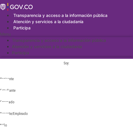
Saltar
al
contenido
Transparencia y acceso a la información pública
Atención y servicios a la ciudadanía
Participa
Menu
Transparencia y acceso a la información pública
Atención y servicios a la ciudadanía
Participa
Soy:
Aspirante
Estudiante
Egresado
Docente/Empleado
Niño