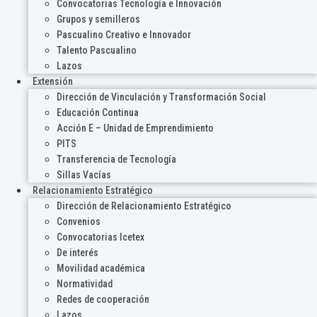
Convocatorias Tecnología e Innovación
Grupos y semilleros
Pascualino Creativo e Innovador
Talento Pascualino
Lazos
Extensión
Dirección de Vinculación y Transformación Social
Educación Continua
Acción E – Unidad de Emprendimiento
PITS
Transferencia de Tecnología
Sillas Vacías
Relacionamiento Estratégico
Dirección de Relacionamiento Estratégico
Convenios
Convocatorias Icetex
De interés
Movilidad académica
Normatividad
Redes de cooperación
Lazos