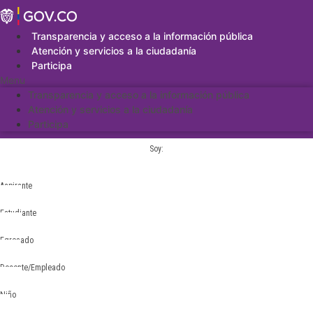
Saltar
al
contenido
Transparencia y acceso a la información pública
Atención y servicios a la ciudadanía
Participa
Menu
Transparencia y acceso a la información pública
Atención y servicios a la ciudadanía
Participa
Soy:
Aspirante
Estudiante
Egresado
Docente/Empleado
Niño