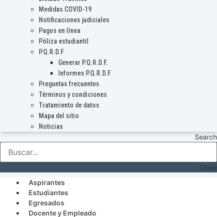
Medidas COVID-19
Notificaciones judiciales
Pagos en línea
Póliza estudiantil
P.Q.R.D.F
Generar P.Q.R.D.F.
Informes P.Q.R.D.F.
Preguntas frecuentes
Términos y condiciones
Tratamiento de datos
Mapa del sitio
Noticias
Search
Close
Aspirantes
Estudiantes
Egresados
Docente y Empleado