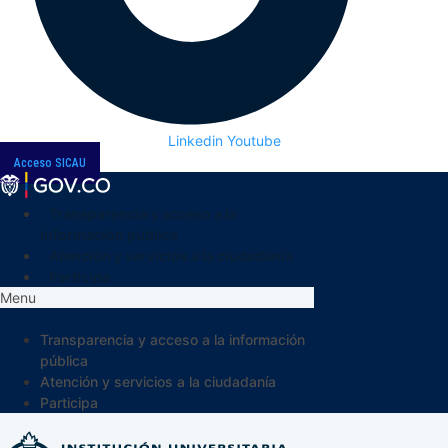
Linkedin
Youtube
Acceso SICAU
Transparencia y acceso a la
información pública
Atención y servicios a la ciudadanía
Participa
Menu
Transparencia y acceso a la información
pública
Atención y servicios a la ciudadanía
Participa