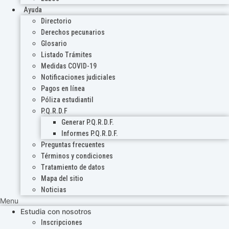
Ayuda
Directorio
Derechos pecunarios
Glosario
Listado Trámites
Medidas COVID-19
Notificaciones judiciales
Pagos en línea
Póliza estudiantil
P.Q.R.D.F
Generar P.Q.R.D.F.
Informes P.Q.R.D.F.
Preguntas frecuentes
Términos y condiciones
Tratamiento de datos
Mapa del sitio
Noticias
Menu
Estudia con nosotros
Inscripciones