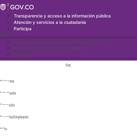
Saltar
al
contenido
Transparencia y acceso a la información pública
Atención y servicios a la ciudadanía
Participa
Menu
Transparencia y acceso a la información pública
Atención y servicios a la ciudadanía
Participa
Soy:
Aspirante
Estudiante
Egresado
Docente/Empleado
Niño