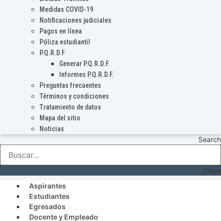
Medidas COVID-19
Notificaciones judiciales
Pagos en línea
Póliza estudiantil
P.Q.R.D.F
Generar P.Q.R.D.F.
Informes P.Q.R.D.F.
Preguntas frecuentes
Términos y condiciones
Tratamiento de datos
Mapa del sitio
Noticias
Search
Close
Aspirantes
Estudiantes
Egresados
Docente y Empleado