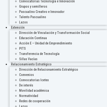
Convocatorias Tecnología e Innovación
Grupos y semilleros
Pascualino Creativo e Innovador
Talento Pascualino
Lazos
Extensión
Dirección de Vinculación y Transformación Social
Educación Continua
Acción E – Unidad de Emprendimiento
PITS
Transferencia de Tecnología
Sillas Vacías
Relacionamiento Estratégico
Dirección de Relacionamiento Estratégico
Convenios
Convocatorias Icetex
De interés
Movilidad académica
Normatividad
Redes de cooperación
Lazos