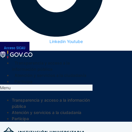
Linkedin
Youtube
Acceso SICAU
Transparencia y acceso a la
información pública
Atención y servicios a la ciudadanía
Participa
Menu
Transparencia y acceso a la información
pública
Atención y servicios a la ciudadanía
Participa