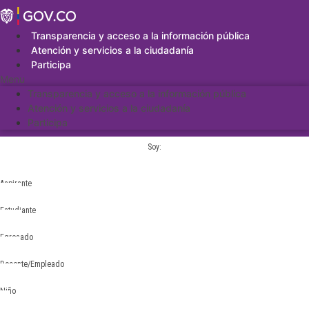
Saltar
al
contenido
Transparencia y acceso a la información pública
Atención y servicios a la ciudadanía
Participa
Menu
Transparencia y acceso a la información pública
Atención y servicios a la ciudadanía
Participa
Soy:
Aspirante
Estudiante
Egresado
Docente/Empleado
Niño