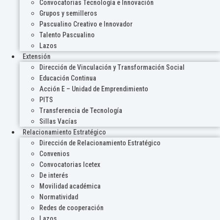
Convocatorias Tecnología e Innovación
Grupos y semilleros
Pascualino Creativo e Innovador
Talento Pascualino
Lazos
Extensión
Dirección de Vinculación y Transformación Social
Educación Continua
Acción E – Unidad de Emprendimiento
PITS
Transferencia de Tecnología
Sillas Vacías
Relacionamiento Estratégico
Dirección de Relacionamiento Estratégico
Convenios
Convocatorias Icetex
De interés
Movilidad académica
Normatividad
Redes de cooperación
Lazos