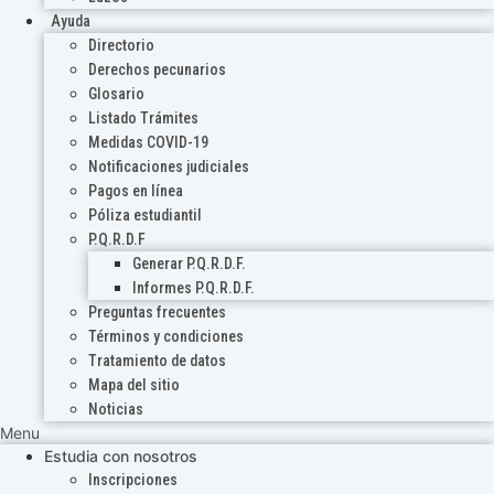
Ayuda
Directorio
Derechos pecunarios
Glosario
Listado Trámites
Medidas COVID-19
Notificaciones judiciales
Pagos en línea
Póliza estudiantil
P.Q.R.D.F
Generar P.Q.R.D.F.
Informes P.Q.R.D.F.
Preguntas frecuentes
Términos y condiciones
Tratamiento de datos
Mapa del sitio
Noticias
Menu
Estudia con nosotros
Inscripciones