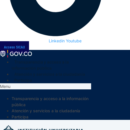
Linkedin
Youtube
Acceso SICAU
Transparencia y acceso a la
información pública
Atención y servicios a la ciudadanía
Participa
Menu
Transparencia y acceso a la información
pública
Atención y servicios a la ciudadanía
Participa