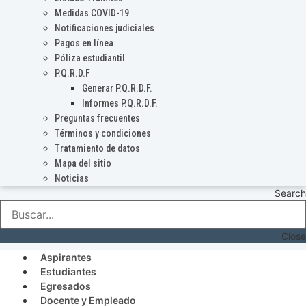
Medidas COVID-19
Notificaciones judiciales
Pagos en línea
Póliza estudiantil
P.Q.R.D.F
Generar P.Q.R.D.F.
Informes P.Q.R.D.F.
Preguntas frecuentes
Términos y condiciones
Tratamiento de datos
Mapa del sitio
Noticias
Search
Close
Aspirantes
Estudiantes
Egresados
Docente y Empleado