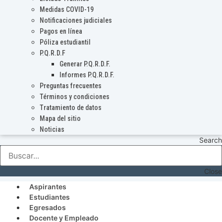
Medidas COVID-19
Notificaciones judiciales
Pagos en línea
Póliza estudiantil
P.Q.R.D.F
Generar P.Q.R.D.F.
Informes P.Q.R.D.F.
Preguntas frecuentes
Términos y condiciones
Tratamiento de datos
Mapa del sitio
Noticias
Search
Close
Aspirantes
Estudiantes
Egresados
Docente y Empleado