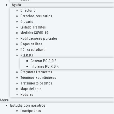
Ayuda
Directorio
Derechos pecunarios
Glosario
Listado Trámites
Medidas COVID-19
Notificaciones judiciales
Pagos en línea
Póliza estudiantil
P.Q.R.D.F
Generar P.Q.R.D.F.
Informes P.Q.R.D.F.
Preguntas frecuentes
Términos y condiciones
Tratamiento de datos
Mapa del sitio
Noticias
Menu
Estudia con nosotros
Inscripciones