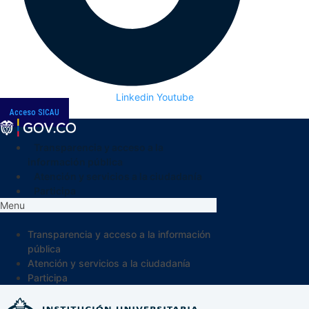
Linkedin
Youtube
Acceso SICAU
Transparencia y acceso a la
información pública
Atención y servicios a la ciudadanía
Participa
Menu
Transparencia y acceso a la información
pública
Atención y servicios a la ciudadanía
Participa