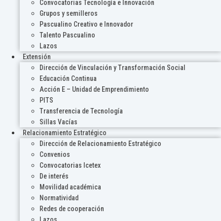
Convocatorias Tecnología e Innovación
Grupos y semilleros
Pascualino Creativo e Innovador
Talento Pascualino
Lazos
Extensión
Dirección de Vinculación y Transformación Social
Educación Continua
Acción E – Unidad de Emprendimiento
PITS
Transferencia de Tecnología
Sillas Vacías
Relacionamiento Estratégico
Dirección de Relacionamiento Estratégico
Convenios
Convocatorias Icetex
De interés
Movilidad académica
Normatividad
Redes de cooperación
Lazos