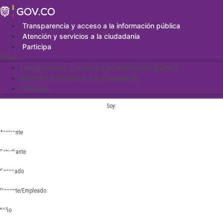
Saltar
al
contenido
Transparencia y acceso a la información pública
Atención y servicios a la ciudadanía
Participa
Menu
Transparencia y acceso a la información pública
Atención y servicios a la ciudadanía
Participa
Soy:
Aspirante
Estudiante
Egresado
Docente/Empleado
Niño