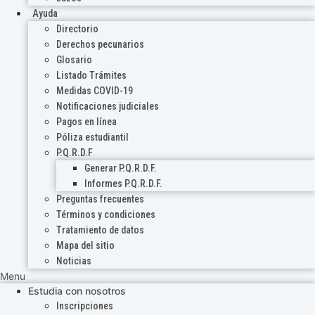
Ayuda
Directorio
Derechos pecunarios
Glosario
Listado Trámites
Medidas COVID-19
Notificaciones judiciales
Pagos en línea
Póliza estudiantil
P.Q.R.D.F
Generar P.Q.R.D.F.
Informes P.Q.R.D.F.
Preguntas frecuentes
Términos y condiciones
Tratamiento de datos
Mapa del sitio
Noticias
Menu
Estudia con nosotros
Inscripciones