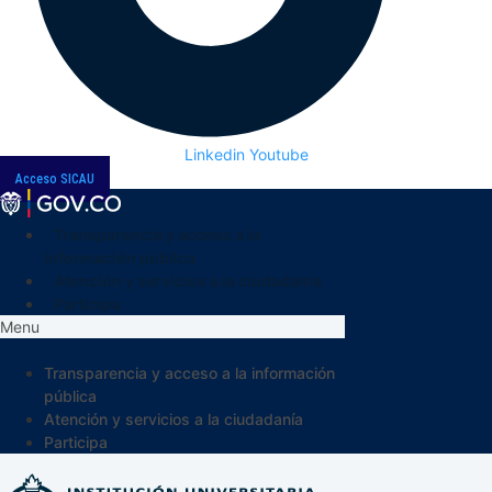
Linkedin
Youtube
Acceso SICAU
Transparencia y acceso a la
información pública
Atención y servicios a la ciudadanía
Participa
Menu
Transparencia y acceso a la información
pública
Atención y servicios a la ciudadanía
Participa