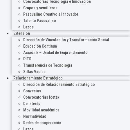
Convocatorias Tecnología e Innovación
Grupos y semilleros
Pascualino Creativo e Innovador
Talento Pascualino
Lazos
Extensión
Dirección de Vinculación y Transformación Social
Educación Continua
Acción E – Unidad de Emprendimiento
PITS
Transferencia de Tecnología
Sillas Vacías
Relacionamiento Estratégico
Dirección de Relacionamiento Estratégico
Convenios
Convocatorias Icetex
De interés
Movilidad académica
Normatividad
Redes de cooperación
Lazos