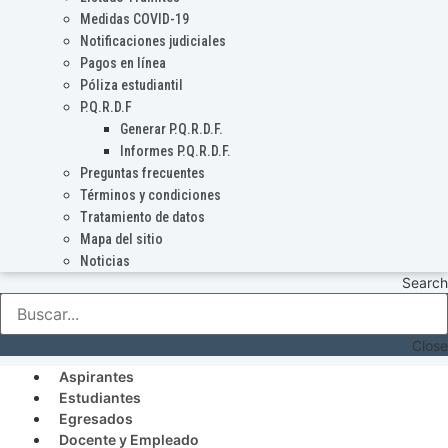
Medidas COVID-19
Notificaciones judiciales
Pagos en línea
Póliza estudiantil
P.Q.R.D.F
Generar P.Q.R.D.F.
Informes P.Q.R.D.F.
Preguntas frecuentes
Términos y condiciones
Tratamiento de datos
Mapa del sitio
Noticias
Search
Close
Aspirantes
Estudiantes
Egresados
Docente y Empleado