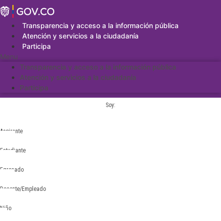
Saltar
al
contenido
Transparencia y acceso a la información pública
Atención y servicios a la ciudadanía
Participa
Menu
Transparencia y acceso a la información pública
Atención y servicios a la ciudadanía
Participa
Soy:
Aspirante
Estudiante
Egresado
Docente/Empleado
Niño