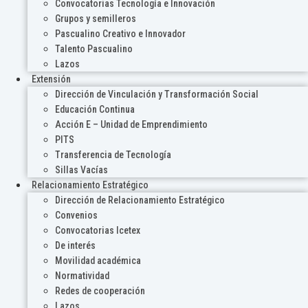
Convocatorias Tecnología e Innovación
Grupos y semilleros
Pascualino Creativo e Innovador
Talento Pascualino
Lazos
Extensión
Dirección de Vinculación y Transformación Social
Educación Continua
Acción E – Unidad de Emprendimiento
PITS
Transferencia de Tecnología
Sillas Vacías
Relacionamiento Estratégico
Dirección de Relacionamiento Estratégico
Convenios
Convocatorias Icetex
De interés
Movilidad académica
Normatividad
Redes de cooperación
Lazos