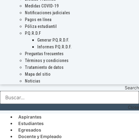
Medidas COVID-19
Notificaciones judiciales
Pagos en línea
Póliza estudiantil
P.Q.R.D.F
Generar P.Q.R.D.F.
Informes P.Q.R.D.F.
Preguntas frecuentes
Términos y condiciones
Tratamiento de datos
Mapa del sitio
Noticias
Search
Close
Aspirantes
Estudiantes
Egresados
Docente y Empleado