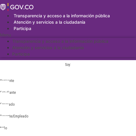
Saltar
al
contenido
Transparencia y acceso a la información pública
Atención y servicios a la ciudadanía
Participa
Menu
Transparencia y acceso a la información pública
Atención y servicios a la ciudadanía
Participa
Soy:
Aspirante
Estudiante
Egresado
Docente/Empleado
Niño