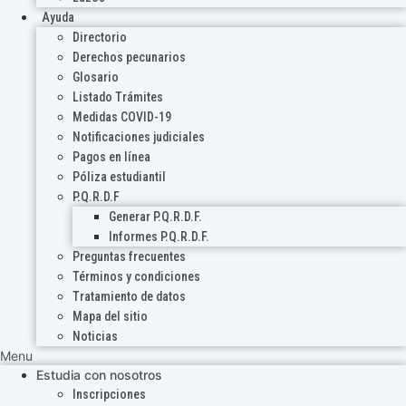
Ayuda
Directorio
Derechos pecunarios
Glosario
Listado Trámites
Medidas COVID-19
Notificaciones judiciales
Pagos en línea
Póliza estudiantil
P.Q.R.D.F
Generar P.Q.R.D.F.
Informes P.Q.R.D.F.
Preguntas frecuentes
Términos y condiciones
Tratamiento de datos
Mapa del sitio
Noticias
Menu
Estudia con nosotros
Inscripciones