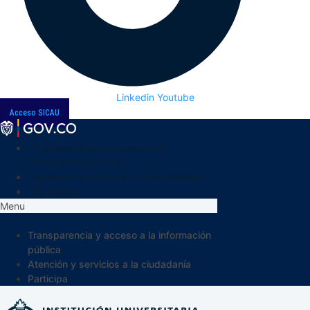
Linkedin
Youtube
Acceso SICAU
Transparencia y acceso a la
información pública
Atención y servicios a la ciudadanía
Participa
Menu
Transparencia y acceso a la información
pública
Atención y servicios a la ciudadanía
Participa