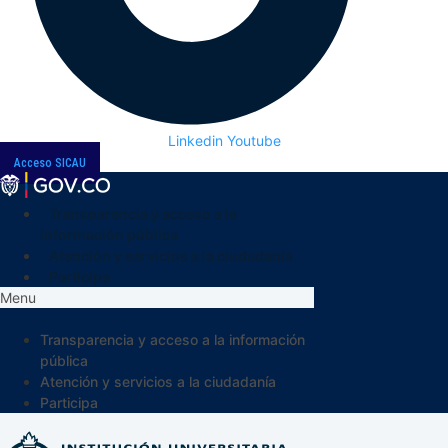
Linkedin
Youtube
Acceso SICAU
Transparencia y acceso a la
información pública
Atención y servicios a la ciudadanía
Participa
Menu
Transparencia y acceso a la información
pública
Atención y servicios a la ciudadanía
Participa