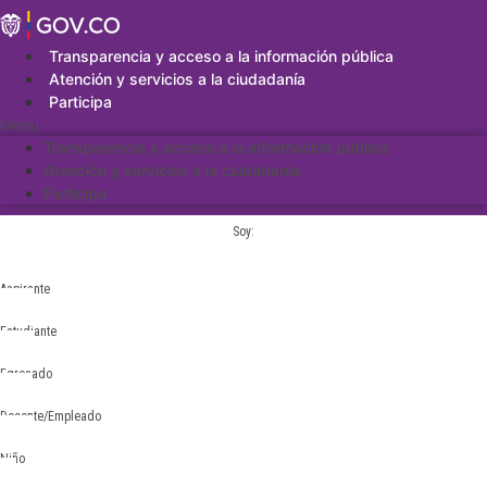
Saltar
al
contenido
Transparencia y acceso a la información pública
Atención y servicios a la ciudadanía
Participa
Menu
Transparencia y acceso a la información pública
Atención y servicios a la ciudadanía
Participa
Soy:
Aspirante
Estudiante
Egresado
Docente/Empleado
Niño