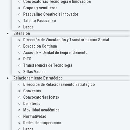
Convocatorias Tecnología e Innovación
Grupos y semilleros
Pascualino Creativo e Innovador
Talento Pascualino
Lazos
Extensión
Dirección de Vinculación y Transformación Social
Educación Continua
Acción E – Unidad de Emprendimiento
PITS
Transferencia de Tecnología
Sillas Vacías
Relacionamiento Estratégico
Dirección de Relacionamiento Estratégico
Convenios
Convocatorias Icetex
De interés
Movilidad académica
Normatividad
Redes de cooperación
Lazos