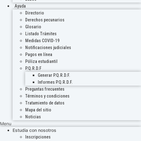
Ayuda
Directorio
Derechos pecunarios
Glosario
Listado Trámites
Medidas COVID-19
Notificaciones judiciales
Pagos en línea
Póliza estudiantil
P.Q.R.D.F
Generar P.Q.R.D.F.
Informes P.Q.R.D.F.
Preguntas frecuentes
Términos y condiciones
Tratamiento de datos
Mapa del sitio
Noticias
Menu
Estudia con nosotros
Inscripciones