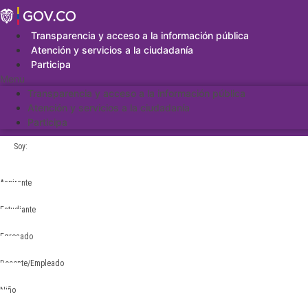
Saltar
al
contenido
Transparencia y acceso a la información pública
Atención y servicios a la ciudadanía
Participa
Menu
Transparencia y acceso a la información pública
Atención y servicios a la ciudadanía
Participa
Soy:
Aspirante
Estudiante
Egresado
Docente/Empleado
Niño