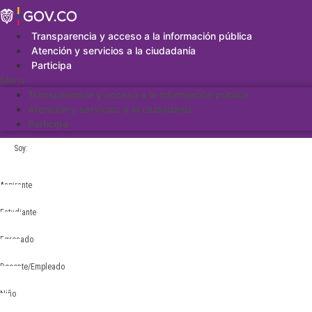
Saltar
al
contenido
Transparencia y acceso a la información pública
Atención y servicios a la ciudadanía
Participa
Menu
Transparencia y acceso a la información pública
Atención y servicios a la ciudadanía
Participa
Soy:
Aspirante
Estudiante
Egresado
Docente/Empleado
Niño