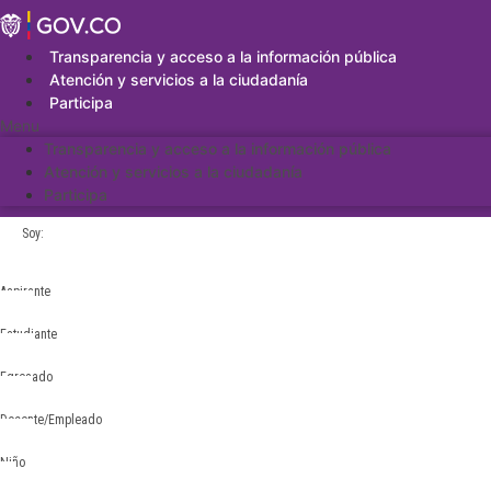
Saltar
al
contenido
Transparencia y acceso a la información pública
Atención y servicios a la ciudadanía
Participa
Menu
Transparencia y acceso a la información pública
Atención y servicios a la ciudadanía
Participa
Soy:
Aspirante
Estudiante
Egresado
Docente/Empleado
Niño