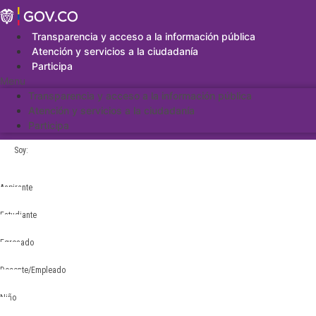
Saltar
al
contenido
Transparencia y acceso a la información pública
Atención y servicios a la ciudadanía
Participa
Menu
Transparencia y acceso a la información pública
Atención y servicios a la ciudadanía
Participa
Soy:
Aspirante
Estudiante
Egresado
Docente/Empleado
Niño