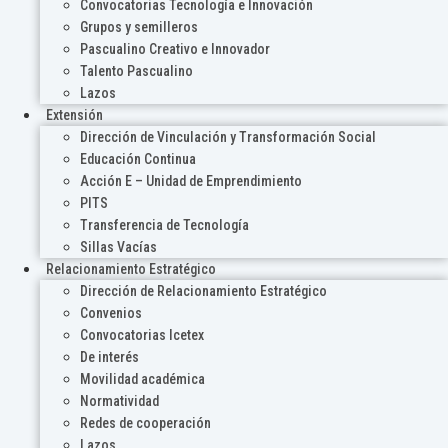
Convocatorias Tecnología e Innovación
Grupos y semilleros
Pascualino Creativo e Innovador
Talento Pascualino
Lazos
Extensión
Dirección de Vinculación y Transformación Social
Educación Continua
Acción E – Unidad de Emprendimiento
PITS
Transferencia de Tecnología
Sillas Vacías
Relacionamiento Estratégico
Dirección de Relacionamiento Estratégico
Convenios
Convocatorias Icetex
De interés
Movilidad académica
Normatividad
Redes de cooperación
Lazos