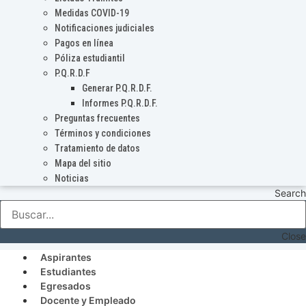
Medidas COVID-19
Notificaciones judiciales
Pagos en línea
Póliza estudiantil
P.Q.R.D.F
Generar P.Q.R.D.F.
Informes P.Q.R.D.F.
Preguntas frecuentes
Términos y condiciones
Tratamiento de datos
Mapa del sitio
Noticias
Search
Close
Aspirantes
Estudiantes
Egresados
Docente y Empleado