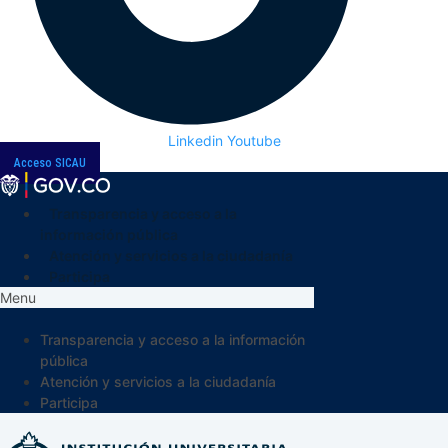
Linkedin
Youtube
Acceso SICAU
Transparencia y acceso a la
información pública
Atención y servicios a la ciudadanía
Participa
Menu
Transparencia y acceso a la información
pública
Atención y servicios a la ciudadanía
Participa