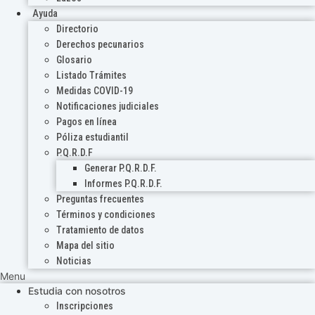
Ayuda
Directorio
Derechos pecunarios
Glosario
Listado Trámites
Medidas COVID-19
Notificaciones judiciales
Pagos en línea
Póliza estudiantil
P.Q.R.D.F
Generar P.Q.R.D.F.
Informes P.Q.R.D.F.
Preguntas frecuentes
Términos y condiciones
Tratamiento de datos
Mapa del sitio
Noticias
Menu
Estudia con nosotros
Inscripciones