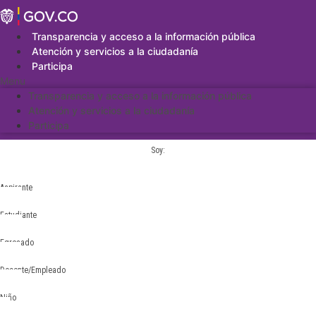
Saltar
al
contenido
Transparencia y acceso a la información pública
Atención y servicios a la ciudadanía
Participa
Menu
Transparencia y acceso a la información pública
Atención y servicios a la ciudadanía
Participa
Soy:
Aspirante
Estudiante
Egresado
Docente/Empleado
Niño