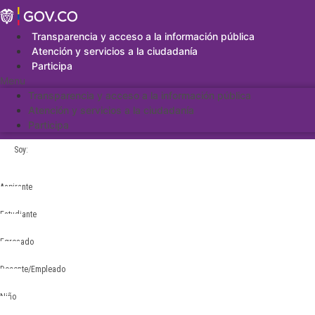
Saltar
al
contenido
Transparencia y acceso a la información pública
Atención y servicios a la ciudadanía
Participa
Menu
Transparencia y acceso a la información pública
Atención y servicios a la ciudadanía
Participa
Soy:
Aspirante
Estudiante
Egresado
Docente/Empleado
Niño