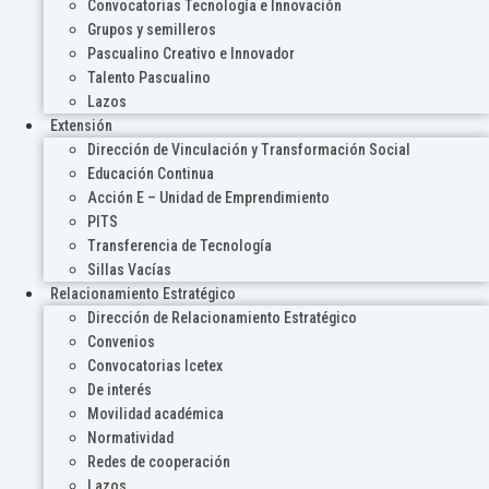
Convocatorias Tecnología e Innovación
Grupos y semilleros
Pascualino Creativo e Innovador
Talento Pascualino
Lazos
Extensión
Dirección de Vinculación y Transformación Social
Educación Continua
Acción E – Unidad de Emprendimiento
PITS
Transferencia de Tecnología
Sillas Vacías
Relacionamiento Estratégico
Dirección de Relacionamiento Estratégico
Convenios
Convocatorias Icetex
De interés
Movilidad académica
Normatividad
Redes de cooperación
Lazos