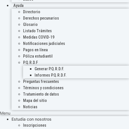
Ayuda
Directorio
Derechos pecunarios
Glosario
Listado Trámites
Medidas COVID-19
Notificaciones judiciales
Pagos en línea
Póliza estudiantil
P.Q.R.D.F
Generar P.Q.R.D.F.
Informes P.Q.R.D.F.
Preguntas frecuentes
Términos y condiciones
Tratamiento de datos
Mapa del sitio
Noticias
Menu
Estudia con nosotros
Inscripciones