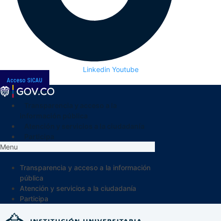
Linkedin
Youtube
Acceso SICAU
Transparencia y acceso a la
información pública
Atención y servicios a la ciudadanía
Participa
Menu
Transparencia y acceso a la información
pública
Atención y servicios a la ciudadanía
Participa