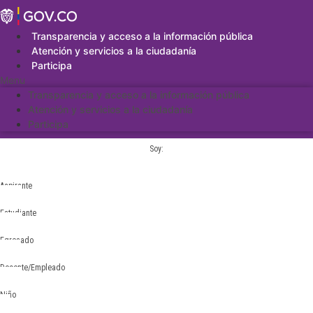
Saltar
al
contenido
Transparencia y acceso a la información pública
Atención y servicios a la ciudadanía
Participa
Menu
Transparencia y acceso a la información pública
Atención y servicios a la ciudadanía
Participa
Soy:
Aspirante
Estudiante
Egresado
Docente/Empleado
Niño