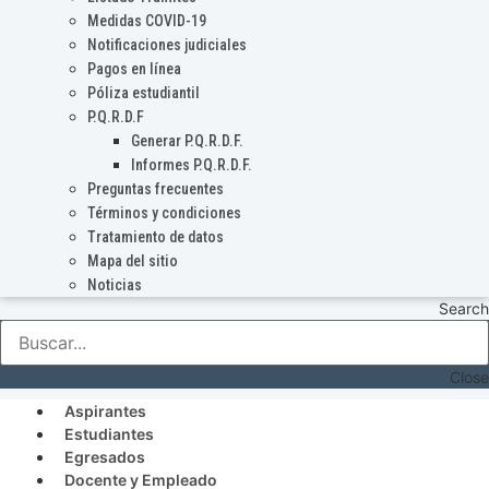
Medidas COVID-19
Notificaciones judiciales
Pagos en línea
Póliza estudiantil
P.Q.R.D.F
Generar P.Q.R.D.F.
Informes P.Q.R.D.F.
Preguntas frecuentes
Términos y condiciones
Tratamiento de datos
Mapa del sitio
Noticias
Search
Close
Aspirantes
Estudiantes
Egresados
Docente y Empleado